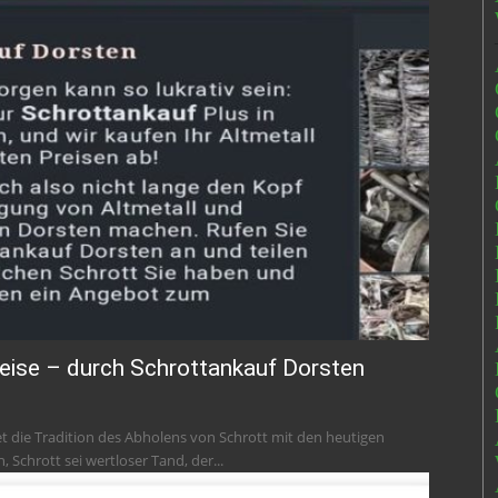
reise – durch Schrottankauf Dorsten
Schrott sei wertloser Tand, der...