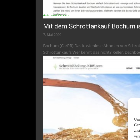
Auto und Verkehr
Mit dem Schrottankauf Bochum is
7. Mai 2020
Bochum (CarPR) Das kostenlose Abholen von Schrott 
Schrottankaufs Wer kennt das nicht? Keller, Dachbo
Um 
Ger
zus
ver