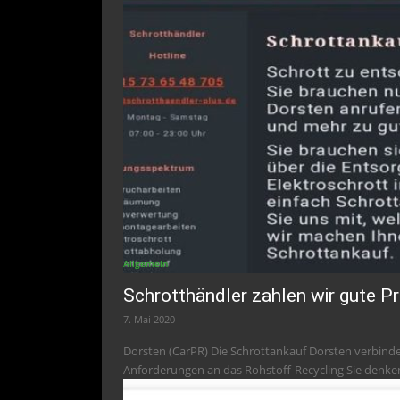
Allgemein
Schrotthändler zahlen wir gute P
7. Mai 2020
Dorsten (CarPR) Die Schrottankauf Dorsten verbindet die Tradition des Abholens von Schrott mit den heutigen
Anforderungen an das Rohstoff-Recycling Sie denken, 