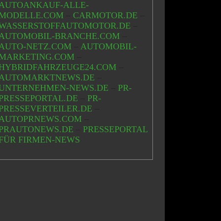
AUTOANKAUF-ALLE-
MODELLE.COM
–
CARMOTOR.DE
–
WASSERSTOFFAUTOMOTOR.DE
–
AUTOMOBIL-BRANCHE.COM
–
AUTO-NETZ.COM
–
AUTOMOBIL-
MARKETING.COM
–
HYBRIDFAHRZEUGE24.COM
–
AUTOMARKTNEWS.DE
–
UNTERNEHMEN-NEWS.DE
–
PR-
PRESSEPORTAL.DE
–
PR-
PRESSEVERTEILER.DE
–
AUTOPRNEWS.COM
–
PRAUTONEWS.DE
–
PRESSEPORTAL
FÜR FIRMEN-NEWS