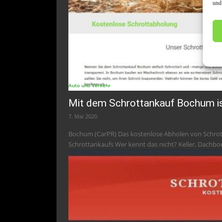
und
Auto und Verkehr
Mit dem Schrottankauf Bochum is
7. Mai 2020
Bochum (CarPR) Das kostenlose Abholen von Schrott 
Schrottankaufs Wer kennt das nicht? Keller, Dachbo