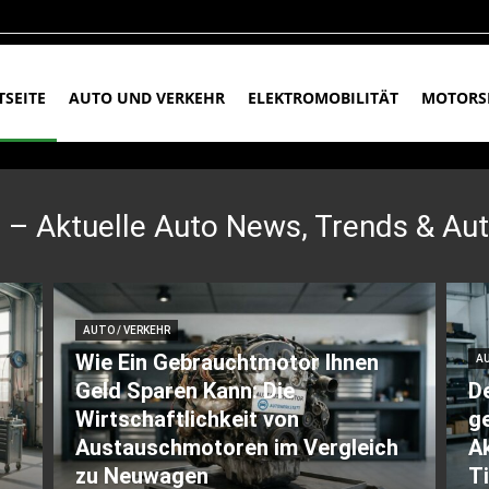
TSEITE
AUTO UND VERKEHR
ELEKTROMOBILITÄT
MOTORS
– Aktuelle Auto News, Trends & Au
AUTO / VERKEHR
Wie Ein Gebrauchtmotor Ihnen
AU
Geld Sparen Kann: Die
De
Wirtschaftlichkeit von
g
Austauschmotoren im Vergleich
Ak
zu Neuwagen
Ti