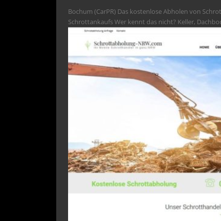
Bochum (CarPR) Das kostenlose Abholen von Schrott 
Schrottankaufs Wer kennt das nicht? Keller, Dachbo