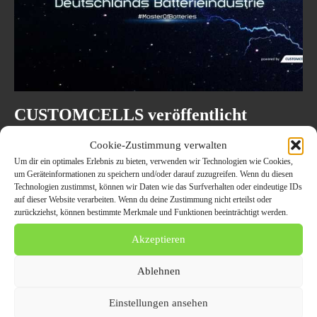
CUSTOMCELLS veröffentlicht
Zukunftsthesen für Deutschlands
Cookie-Zustimmung verwalten
Batterieindustrie
Um dir ein optimales Erlebnis zu bieten, verwenden wir Technologien wie Cookies,
um Geräteinformationen zu speichern und/oder darauf zuzugreifen. Wenn du diesen
4. November 2022
AUTO UND VERKEHR
Technologien zustimmst, können wir Daten wie das Surfverhalten oder eindeutige IDs
Itzehoe - Die Batterieindustrie in Deutschland steht vor einer
auf dieser Website verarbeiten. Wenn du deine Zustimmung nicht erteilst oder
Konsolidierungswelle. Das ist eine von zehn Thesen, die
zurückziehst, können bestimmte Merkmale und Funktionen beeinträchtigt werden.
CUSTOMCELLS (https://www.customcells.de/) zur Zukunft der
Branche heute veröffentlicht...
Akzeptieren
Ablehnen
Einstellungen ansehen