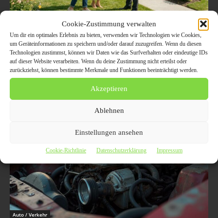
Auto / Verkehr
Cookie-Zustimmung verwalten
Marktanalyse für Augsburg: Wie Eigentümer
Um dir ein optimales Erlebnis zu bieten, verwenden wir Technologien wie Cookies,
für 2026 planen sollten
um Geräteinformationen zu speichern und/oder darauf zuzugreifen. Wenn du diesen
Technologien zustimmst, können wir Daten wie das Surfverhalten oder eindeutige IDs
6. August 2026
auf dieser Website verarbeiten. Wenn du deine Zustimmung nicht erteilst oder
zurückziehst, können bestimmte Merkmale und Funktionen beeinträchtigt werden.
Eine fundierte Marktanalyse ist unerlässlich für den Verkaufserfolg.
Erfahren Sie, wie Sie sich 2026 optimal vorbereiten.
Akzeptieren
Ablehnen
Einstellungen ansehen
Cookie-Richtlinie
Datenschutzerklärung
Impressum
Auto / Verkehr