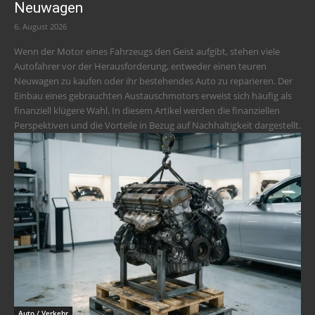
Neuwagen
6. August 2026
Wenn der Motor eines Fahrzeugs den Geist aufgibt, stehen viele
Autofahrer vor der Herausforderung, entweder einen teuren
Neuwagen zu kaufen oder ihr bestehendes Auto zu reparieren. Der
Einbau eines gebrauchten Austauschmotors erweist sich häufig als
finanziell klügere Wahl. In diesem Artikel werden die finanziellen
Perspektiven und die Vorteile in Bezug auf Nachhaltigkeit dargestellt.
Auto / Verkehr