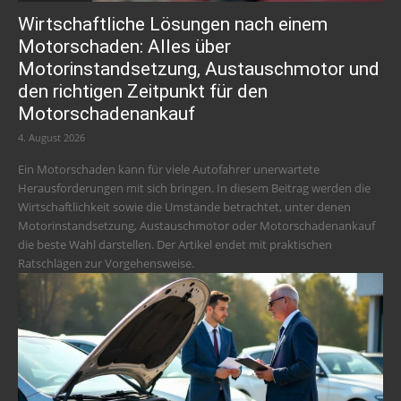
Wirtschaftliche Lösungen nach einem
Motorschaden: Alles über
Motorinstandsetzung, Austauschmotor und
den richtigen Zeitpunkt für den
Motorschadenankauf
4. August 2026
Ein Motorschaden kann für viele Autofahrer unerwartete
Herausforderungen mit sich bringen. In diesem Beitrag werden die
Wirtschaftlichkeit sowie die Umstände betrachtet, unter denen
Motorinstandsetzung, Austauschmotor oder Motorschadenankauf
die beste Wahl darstellen. Der Artikel endet mit praktischen
Ratschlägen zur Vorgehensweise.