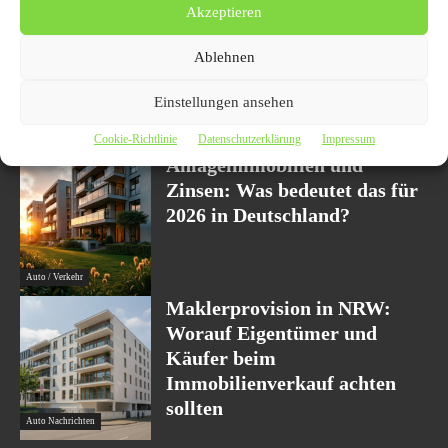
Akzeptieren
Hausankauf Krefeld: Warum
Eigentümer vor dem
Ablehnen
Immobilienverkauf den
regionalen Markt genau
Einstellungen ansehen
kennen sollten
Auto / Verkehr
Cookie-Richtlinie
Datenschutzerklärung
Impressum
Anlageimmobilien und
Zinsen: Was bedeutet das für
2026 in Deutschland?
Auto / Verkehr
Maklerprovision in NRW:
Worauf Eigentümer und
Käufer beim
Immobilienverkauf achten
sollten
Auto Nachrichten