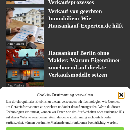
Verkaufsprozesses
Verkauf von geerbten
Immobilien: Wie
Hausankauf-Experten.de hilft
Auto / Verkehr
Hausankauf Berlin ohne
Makler: Warum Eigentümer
zunehmend auf direkte
Verkaufsmodelle setzen
Auto / Verkehr
Sanierungsstau in
Cookie-Zustimmung verwalten
Immobilien: Verkaufschancen
Um dir ein optimales Erlebnis zu bieten, verwenden wir Technologien wie Cookies,
um Geräteinformationen zu speichern und/oder darauf zuzugreifen. Wenn du diesen
für Berliner Eigentümer
Technologien zustimmst, können wir Daten wie das Surfverhalten oder eindeutige IDs
auf dieser Website verarbeiten. Wenn du deine Zustimmung nicht erteilst oder
zurückziehst, können bestimmte Merkmale und Funktionen beeinträchtigt werden.
Auto / Verkehr