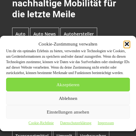
nachhaltige Mobilität für
die letzte Meile
Auto
Auto News
Autohersteller
Cookie-Zustimmung verwalten
AutoNews- Carpr.de
Fahrzeug
Handel
Um dir ein optimales Erlebnis zu bieten, verwenden wir Technologien wie Cookies,
um Geräteinformationen zu speichern und/oder darauf zuzugreifen. Wenn du diesen
Technologien zustimmst, können wir Daten wie das Surfverhalten oder eindeutige IDs
Mobilitätslösung
Neue Produkte
auf dieser Website verarbeiten. Wenn du deine Zustimmung nicht erteilst oder
zurückziehst, können bestimmte Merkmale und Funktionen beeinträchtigt werden.
Presseverteiler
Roller
Scooter
Akzeptieren
Ablehnen
Scooter für Mobilität
Skoda
SKODA KAMIQ
Einstellungen ansehen
SKODA Modellen
skoda-auto.de
Transport
Cookie-Richtlinie
Datenschutzerklärung
Impressum
Transportmittel
Umwelt
Verbraucher