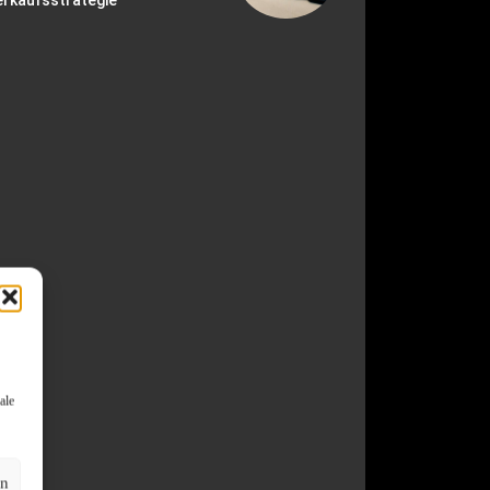
erkaufsstrategie
ale
en