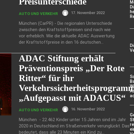
Preisunterschiede
M
Di
he
17. November 2022
AUTO UND VERKEHR
R
München (CarPR) - Die regionalen Unterschiede
zwischen den Kraftstoffpreisen sind nach wie
vor erheblich. Wie die aktuelle ADAC Auswertung
der Kraftstoffpreise in den 16 deutschen...
Di
Ve
ADAC Stiftung erhält
Präventionspreis „Der Rote
Ritter“ für ihr
S
Ba
Verkehrssicherheitsprogram
Wi
Au
„Aufgepasst mit ADACUS“
ac
16. November 2022
AUTO UND VERKEHR
G
München - 22.462 Kinder unter 15 Jahren sind im Jahr
St
re
2020 in Deutschland im Straßenverkehr verunglückt. Das
ei
bedeutet, dass alle 23 Minuten ein Kind zu...