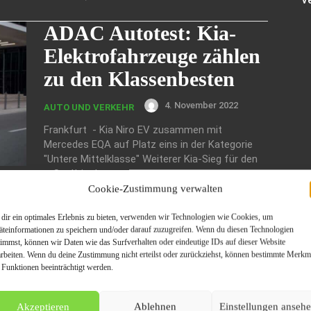
V
ADAC Autotest: Kia-
Elektrofahrzeuge zählen
zu den Klassenbesten
4. November 2022
AUTO UND VERKEHR
Frankfurt - Kia Niro EV zusammen mit
Mercedes EQA auf Platz eins in der Kategorie
"Untere Mittelklasse" Weiterer Kia-Sieg für den
e-Soul* in der...
Cookie-Zustimmung verwalten
ADAC Campingportal
dir ein optimales Erlebnis zu bieten, verwenden wir Technologien wie Cookies, um
PiNCAMP: Die Top 100
äteinformationen zu speichern und/oder darauf zuzugreifen. Wenn du diesen Technologien
timmst, können wir Daten wie das Surfverhalten oder eindeutige IDs auf dieser Website
der gefragtesten
arbeiten. Wenn du deine Zustimmung nicht erteilst oder zurückziehst, können bestimmte Merkm
 Funktionen beeinträchtigt werden.
Campingplätze
Deutschlands und
Akzeptieren
Ablehnen
Einstellungen anseh