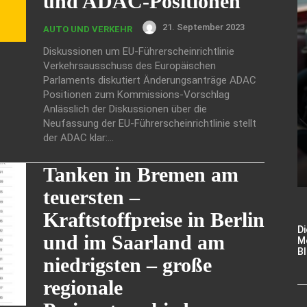
und ADAC-Positionen
21. September 2023
AUTO UND VERKEHR
Diskussionen um EU-Führerscheinrichtlinie
Verkehrsausschuss des Europäischen
Parlaments diskutiert Änderungsanträge ADAC
Positionen zum Kommissions-Vorschlag
Anlässlich der Diskussionen über die
Neufassung der EU-Führerscheinrichtlinie stellt
der ADAC klar:...
Tanken in Bremen am
teuersten –
Kraftstoffpreise in Berlin
Di
und im Saarland am
M
Bl
niedrigsten – große
regionale