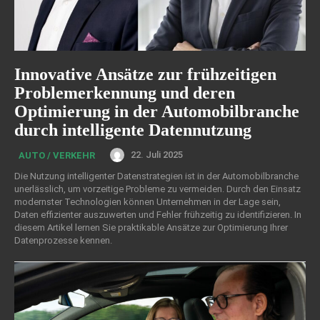
Innovative Ansätze zur frühzeitigen
Problemerkennung und deren
Optimierung in der Automobilbranche
durch intelligente Datennutzung
22. Juli 2025
AUTO / VERKEHR
Die Nutzung intelligenter Datenstrategien ist in der Automobilbranche
unerlässlich, um vorzeitige Probleme zu vermeiden. Durch den Einsatz
modernster Technologien können Unternehmen in der Lage sein,
Daten effizienter auszuwerten und Fehler frühzeitig zu identifizieren. In
diesem Artikel lernen Sie praktikable Ansätze zur Optimierung Ihrer
Datenprozesse kennen.