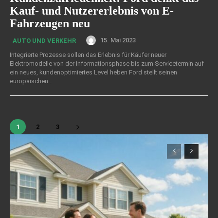
Kauf- und Nutzererlebnis von E-
Fahrzeugen neu
15. Mai 2023
AUTO UND VERKEHR
Integrierte Prozesse sollen das Erlebnis für Käufer neuer
Elektromodelle von der Informationsphase bis zum Servicetermin auf
ein neues, kundenoptimiertes Level heben Ford stellt seinen
europäischen...
1
2
3