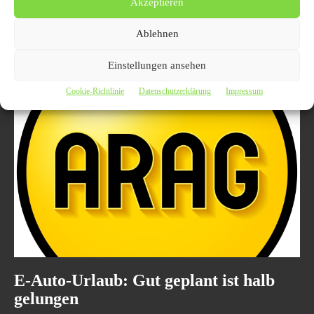
Akzeptieren
2. Juli 2023
AUTO UND VERKEHR
Auto News Deutschland: Aktuelle Entwicklungen, Innovationen und
Ablehnen
spannende Trends der Automobilbranche Spannende Auto News aus
Deutschland: Aktuelle Entwicklungen, Innovationen und Trends der
deutschen Automobilbranche. Neueste...
Einstellungen ansehen
Cookie-Richtlinie
Datenschutzerklärung
Impressum
E-Auto-Urlaub: Gut geplant ist halb
gelungen