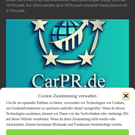
16 Prozent; bis 2030 werden über 50 Prozent erwartet Deutschland mit
37 Prozent...
Cookie-Zustimmung verwalten
Die neuesten Auto News Deutschland:
Um dir ein optimales Erlebnis zu bieten, verwenden wir Technologien wie Cookies,
um Geräteinformationen zu speichern und/oder darauf zuzugreifen. Wenn du diesen
Elektromobilität, autonomes Fahren
Technologien zustimmst, können wir Daten wie das Surfverhalten oder eindeutige IDs
und innovative Technologien im Fokus
auf dieser Website verarbeiten. Wenn du deine Zustimmung nicht erteilst oder
zurückziehst, können bestimmte Merkmale und Funktionen beeinträchtigt werden.
der deutschen Automobilbranche