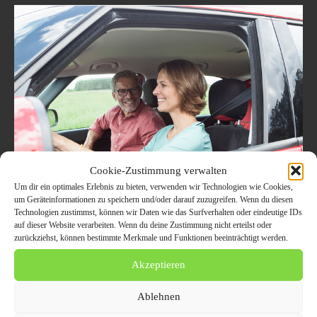
Cookie-Zustimmung verwalten
Um dir ein optimales Erlebnis zu bieten, verwenden wir Technologien wie Cookies,
Unfall mit geliehenem Auto – wer
um Geräteinformationen zu speichern und/oder darauf zuzugreifen. Wenn du diesen
Technologien zustimmst, können wir Daten wie das Surfverhalten oder eindeutige IDs
haftet? – Aktuelle Verbraucherfrage
auf dieser Website verarbeiten. Wenn du deine Zustimmung nicht erteilst oder
der ERGO Versicherung
zurückziehst, können bestimmte Merkmale und Funktionen beeinträchtigt werden.
22. August 2023
AUTO UND VERKEHR
Akzeptieren
Experten der ERGO Group informieren Stefan B. aus Freising: Mein
Ablehnen
Nachbar hat sich für einen Umzug mein Auto ausgeliehen und damit
ein anderes Fahrzeug angefahren. Muss...