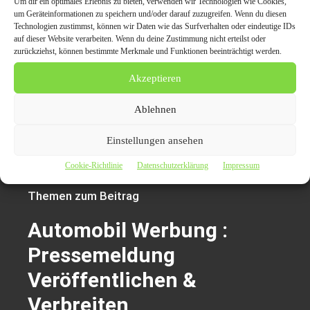
Um dir ein optimales Erlebnis zu bieten, verwenden wir Technologien wie Cookies,
Online
um Geräteinformationen zu speichern und/oder darauf zuzugreifen. Wenn du diesen
ung
Technologien zustimmst, können wir Daten wie das Surfverhalten oder eindeutige IDs
Presseverte
auf dieser Website verarbeiten. Wenn du deine Zustimmung nicht erteilst oder
veröffentlic
zurückziehst, können bestimmte Merkmale und Funktionen beeinträchtigt werden.
iler
hen
Akzeptieren
Werbung für Autohandel
Marketing für Autohäuser
Ablehnen
Werbung
Automobil
Einstellungen ansehen
Cookie-Richtlinie
Datenschutzerklärung
Impressum
Themen zum Beitrag
Automobil Werbung :
Pressemeldung
Veröffentlichen &
Verbreiten