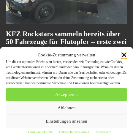
KFZ Rockstars sammeln bereits über
50 Fahrzeuge für Flutopfer – erste zwei
Autos schon übergeben
Cookie-Zustimmung verwalten
22. Dezember 2021
AUTO UND VERKEHR
Um dir ein optimales Erlebnis zu bieten, verwenden wir Technologien wie Cookies,
um Geräteinformationen zu speichern und/oder darauf zuzugreifen. Wenn du diesen
Bad Neuenahr-Ahrweiler (ots) Die KFZ Rockstars, ein Bündnis von
Technologien zustimmst, können wir Daten wie das Surfverhalten oder eindeutige IDs
Autowerkstätten und Kfz-Betrieben aus ganz Deutschland unter der
auf dieser Website verarbeiten. Wenn du deine Zustimmung nicht erteilst oder
Leitung von Robert Merz, haben nach heutigem Stand...
zurückziehst, können bestimmte Merkmale und Funktionen beeinträchtigt werden.
Akzeptieren
Ablehnen
Einstellungen ansehen
Cookie-Richtlinie
Datenschutzerklärung
Impressum