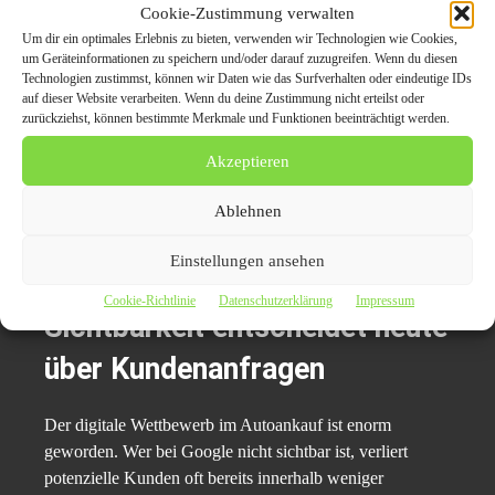
entsteht ein deutschlandweites Händlernetz mit deutlich
Cookie-Zustimmung verwalten
größerer Reichweite.
Um dir ein optimales Erlebnis zu bieten, verwenden wir Technologien wie Cookies,
um Geräteinformationen zu speichern und/oder darauf zuzugreifen. Wenn du diesen
Technologien zustimmst, können wir Daten wie das Surfverhalten oder eindeutige IDs
Dadurch steigen oft:
auf dieser Website verarbeiten. Wenn du deine Zustimmung nicht erteilst oder
zurückziehst, können bestimmte Merkmale und Funktionen beeinträchtigt werden.
Verkaufschancen,
Akzeptieren
Geschwindigkeit,
Ablehnen
Preisstabilität,
und Anzahl relevanter Anfragen.
Einstellungen ansehen
Cookie-Richtlinie
Datenschutzerklärung
Impressum
Sichtbarkeit entscheidet heute
über Kundenanfragen
Der digitale Wettbewerb im Autoankauf ist enorm
geworden. Wer bei Google nicht sichtbar ist, verliert
potenzielle Kunden oft bereits innerhalb weniger