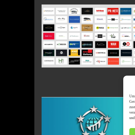
Um 
Ger
zus
ver
und