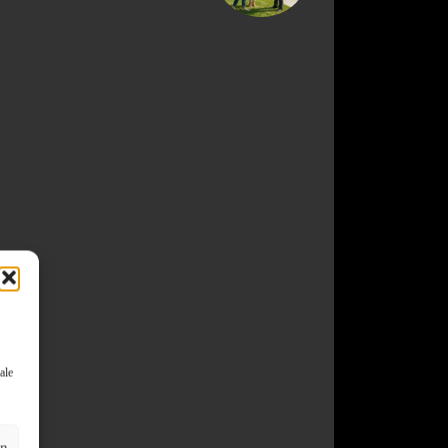
ale
en