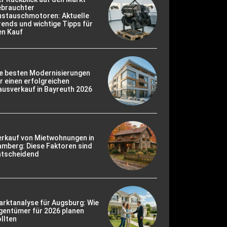
ebrauchter
ustauschmotoren: Aktuelle
ends und wichtige Tipps für
en Kauf
ie besten Modernisierungen
r einen erfolgreichen
usverkauf in Bayreuth 2026
erkauf von Mietwohnungen in
mberg: Diese Faktoren sind
ntscheidend
rktanalyse für Augsburg: Wie
gentümer für 2026 planen
llten