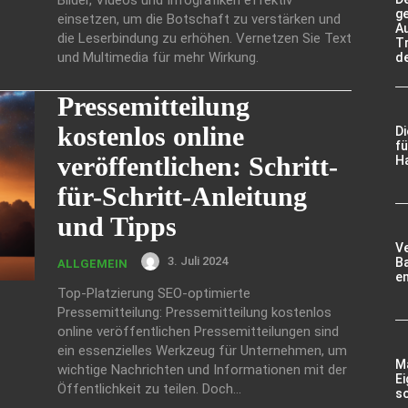
g
einsetzen, um die Botschaft zu verstärken und
A
die Leserbindung zu erhöhen. Vernetzen Sie Text
Tr
und Multimedia für mehr Wirkung.
d
Pressemitteilung
kostenlos online
D
fü
veröffentlichen: Schritt-
Ha
für-Schritt-Anleitung
und Tipps
V
3. Juli 2024
Ba
ALLGEMEIN
e
Top-Platzierung SEO-optimierte
Pressemitteilung: Pressemitteilung kostenlos
online veröffentlichen Pressemitteilungen sind
ein essenzielles Werkzeug für Unternehmen, um
Ma
wichtige Nachrichten und Informationen mit der
Ei
Öffentlichkeit zu teilen. Doch...
so