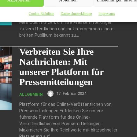
Durch die Nutzung des CarPR.de
Cookie-Richtlinie
Datenschutzerklärung
Impressum
Presseverteilers können Unternehmen innovative
Methoden nutzen, um ihre Pressemitteilungen
zu veröffentlichen und ihr Unternehmen einem
breiten Publikum bekannt zu...
Verbreiten Sie Ihre
Nachrichten: Mit
unserer Plattform für
Pressemitteilungen
17. Februar 2024
ALLGEMEIN
Plattform für das Online-Veröffentlichen von
Pressemitteilungen Entdecken Sie unsere
führende Plattform für das Online-
Veröffentlichen von Pressemitteilungen:
Maximieren Sie Ihre Reichweite mit blitzschneller
Platzierung auf...