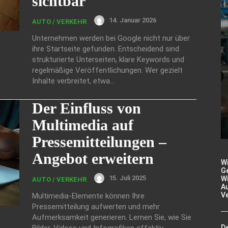
sichtbar
14. Januar 2026
AUTO / VERKEHR
Unternehmen werden bei Google nicht nur über
ihre Startseite gefunden. Entscheidend sind
strukturierte Unterseiten, klare Keywords und
regelmäßige Veröffentlichungen. Wer gezielt
Inhalte verbreitet, etwa...
Der Einfluss von
Multimedia auf
Pressemitteilungen –
Angebot erweitern
W
Ge
15. Juli 2025
Wi
AUTO / VERKEHR
A
V
Multimedia-Elemente können Ihre
Pressemitteilung aufwerten und mehr
Aufmerksamkeit generieren. Lernen Sie, wie Sie
Bilder, Videos und Infografiken effektiv
De