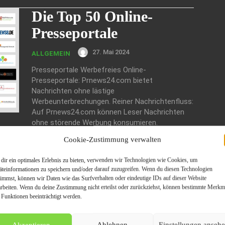
Die Top 50 Online-
Presseportale
27. Mai 2024
ALLGEMEIN
Presseportale Werbefreies Online-
Presseportale: Prnews24.com bietet
Nachrichten ohne lästige
Werbeunterbrechungen. Reiner Nachrichtenfluss:
Auf Prnews24.com können Leser Nachrichten
ohne störende Werbung konsumieren.
Ungetrübtes Informationsvergnügen: Bei
Cookie-Zustimmung verwalten
Prnews24.com stehen die...
dir ein optimales Erlebnis zu bieten, verwenden wir Technologien wie Cookies, um
Presseartikel
äteinformationen zu speichern und/oder darauf zuzugreifen. Wenn du diesen Technologien
timmst, können wir Daten wie das Surfverhalten oder eindeutige IDs auf dieser Website
veröffentlichen für
arbeiten. Wenn du deine Zustimmung nicht erteilst oder zurückziehst, können bestimmte Merkm
 Funktionen beeinträchtigt werden.
umfassende Einblicke
1. April 2024
ALLGEMEIN
Akzeptieren
Ablehnen
Einstellungen anseh