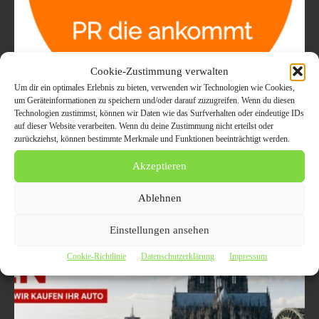
Cookie-Zustimmung verwalten
Automobil Werbung : Pressemeldung
Um dir ein optimales Erlebnis zu bieten, verwenden wir Technologien wie Cookies,
Veröffentlichen & Verbreiten
um Geräteinformationen zu speichern und/oder darauf zuzugreifen. Wenn du diesen
Technologien zustimmst, können wir Daten wie das Surfverhalten oder eindeutige IDs
28. Mai 2020
ALLGEMEIN
auf dieser Website verarbeiten. Wenn du deine Zustimmung nicht erteilst oder
zurückziehst, können bestimmte Merkmale und Funktionen beeinträchtigt werden.
Automobil Werbung : Pressemeldung Veröffentlichen & Verbreiten
Automobil Werbung | Sie arbeiten rund um das Thema "Auto"?
Akzeptieren
Veräußern Gebrauchtwagen oder Autozubehör, betreiben eine
Verwertung von Autoteilen...
Ablehnen
Einstellungen ansehen
Cookie-Richtlinie
Datenschutzerklärung
Impressum