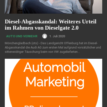
Diesel-Abgasskandal: Weiteres Urteil
im Rahmen von Dieselgate 2.0
1. Juli 2020
AUTO UND VERKEHR
Mönchengladbach (ots) - Das Landgericht Offenburg hat im Diesel-
Abgasskandal die Audi AG zum ersten Mal aufgrund vorsätzlicher und
sittenwidriger Täuschung beim von VW zugelieferten...