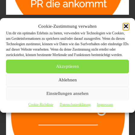
Automobil Werbung : Pressemeldung
Cookie-Zustimmung verwalten
Veröffentlichen & Verbreiten
Um dir ein optimales Erlebnis zu bieten, verwenden wir Technologien wie Cookies,
um Geräteinformationen zu speichern und/oder darauf zuzugreifen. Wenn du diesen
23. Juni 2020
ALLGEMEIN
Technologien zustimmst, können wir Daten wie das Surfverhalten oder eindeutige IDs
auf dieser Website verarbeiten. Wenn du deine Zustimmung nicht erteilst oder
Automobil Werbung : Pressemeldung Veröffentlichen & Verbreiten
zurückziehst, können bestimmte Merkmale und Funktionen beeinträchtigt werden.
Automobil Werbung | Sie arbeiten rund um das Thema "Auto"?
Veräußern Gebrauchtwagen oder Autozubehör, betreiben eine
Akzeptieren
Verwertung von Autoteilen...
Ablehnen
Einstellungen ansehen
Cookie-Richtlinie
Datenschutzerklärung
Impressum