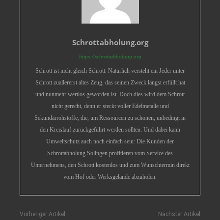
Schrottabholung.org
https://schrottabholung.org
Schrott ist nicht gleich Schrott. Natürlich versteht ein Jeder unter
Schrott zuallererst altes Zeug, das seinen Zweck längst erfüllt hat
und nunmehr wertlos geworden ist. Doch dies wird dem Schrott
nicht gerecht, denn er steckt voller Edelmetalle und
Sekundärrohstoffe, die, um Ressourcen zu schonen, unbedingt in
den Kreislauf zurückgeführt werden sollten. Und dabei kann
Umweltschutz auch noch einfach sein: Die Kunden der
Schrottabholung Solingen profitieren vom Service des
Unternehmens, den Schrott kostenlos und zum Wunschtermin direkt
vom Hof oder Werksgelände abzuholen.
Vorheriger Artikel
Nächster Artikel