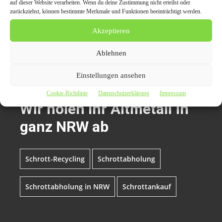
44866 Bochum – Wattenscheid
auf dieser Website verarbeiten. Wenn du deine Zustimmung nicht erteilst oder
zurückziehst, können bestimmte Merkmale und Funktionen beeinträchtigt werden.
Mobile: 0157/35 855 388
Akzeptieren
Mail: info@schrottabholung.org
Webseite:
https://schrottabholung.org
Ablehnen
Einstellungen ansehen
Themen zum Beitrag
Cookie-Richtlinie
Datenschutzerklärung
Impressum
Wir holen Ihr Altmetall in
ganz NRW ab
Schrott-Recycling
Schrottabholung
Schrottabholung in NRW
Schrottankauf