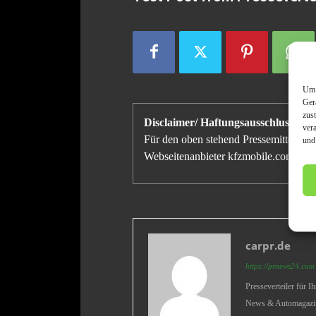
Um 
Ger
zus
Disclaimer/ Haftungsausschluss:
ver
Für den oben stehend Pressemitteilung 
und
Webseitenanbieter kfzmobile.com distan
carpr.de
https://prnews24.com
Presseverteiler für 
News & Automagazine