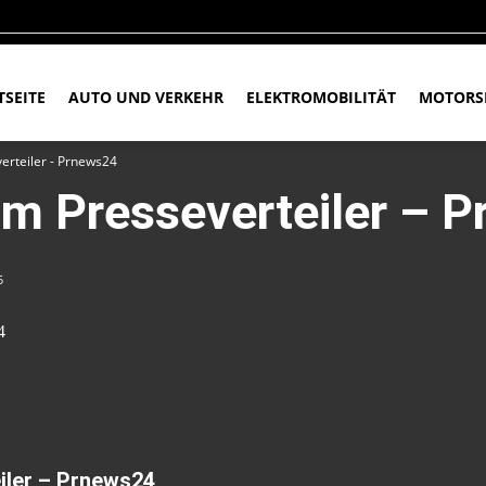
TSEITE
AUTO UND VERKEHR
ELEKTROMOBILITÄT
MOTORS
erteiler - Prnews24
om Presseverteiler – 
5
4
iler – Prnews24