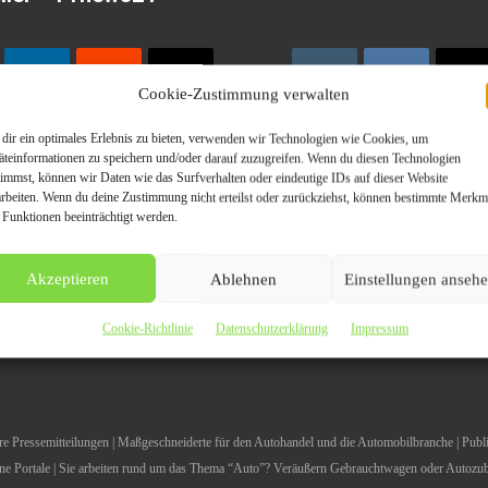
Cookie-Zustimmung verwalten
dir ein optimales Erlebnis zu bieten, verwenden wir Technologien wie Cookies, um
äteinformationen zu speichern und/oder darauf zuzugreifen. Wenn du diesen Technologien
timmst, können wir Daten wie das Surfverhalten oder eindeutige IDs auf dieser Website
arbeiten. Wenn du deine Zustimmung nicht erteilst oder zurückziehst, können bestimmte Merkm
inkl. dazugehörigen Bilder / Videos ist ausschließlich der im Text an
 Funktionen beeinträchtigt werden.
ziert sich ausdrücklich von den Inhalten Dritter und macht sich diese n
Akzeptieren
Ablehnen
Einstellungen anseh
Cookie-Richtlinie
Datenschutzerklärung
Impressum
Ihre Pressemitteilungen | Maßgeschneiderte für den Autohandel und die Automobilbranche | Publ
 Portale | Sie arbeiten rund um das Thema “Auto”? Veräußern Gebrauchtwagen oder Autozube