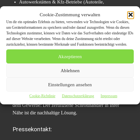
Autowerkstätten & Kfz-Betriebe (Autoteile,
Auspuffanlagen, Felgen)
Cookie-Zustimmung verwalten
Hausverwaltungen & Entrümpelungsdienste
Um dir ein optimales Erlebnis zu bieten, verwenden wir Technologien wie Cookies,
um Geräteinformationen zu speichern und/oder darauf zuzugreifen. Wenn du diesen
Technologien zustimmst, können wir Daten wie das Surfverhalten oder eindeutige IDs
Fazit: Schrotthändler in Ihrer Nähe sorgt für
auf dieser Website verarbeiten. Wenn du deine Zustimmung nicht erteilst oder
Entlastung & Umweltschutz
zurückziehst, können bestimmte Merkmale und Funktionen beeinträchtigt werden.
Akzeptieren
Wer Schrott entsorgen möchte, profitiert von der
Erfahrung, Schnelligkeit und Fairness regionaler
Ablehnen
Dienstleister. Schrottabholung-Paderborn.de verbindet
digitale Anfrageprozesse mit einem leistungsstarken
Einstellungen ansehen
Abholnetzwerk – schnell, unkompliziert und zuverlässig.
Cookie-Richtlinie
Datenschutzerklärung
Impressum
Ob Haushaltsauflösung, Altgeräte oder Metallreste aus
dem Gewerbe: Der zertifizierte Schrotthändler in Ihrer
Nähe ist die nachhaltige Lösung.
Pressekontakt: