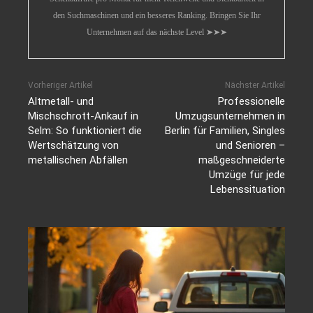
den Suchmaschinen und ein besseres Ranking. Bringen Sie Ihr
Unternehmen auf das nächste Level ➤➤➤
Vorheriger Artikel
Nächster Artikel
Altmetall- und
Professionelle
Mischschrott-Ankauf in
Umzugsunternehmen in
Selm: So funktioniert die
Berlin für Familien, Singles
Wertschätzung von
und Senioren –
metallischen Abfällen
maßgeschneiderte
Umzüge für jede
Lebenssituation