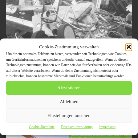
Cookie-Zustimmung verwalten
Schrottabholung in NRW: Sie sind auf
Um dir ein optimales Erlebnis zu bieten, verwenden wir Technologien wie Cookies,
der Suche nach einem Experten rund
um Geräteinformationen zu speichern und/oder darauf zuzugreifen. Wenn du diesen
Technologien zustimmst, können wir Daten wie das Surfverhalten oder eindeutige IDs
um den Schrottankauf in NRW?
auf dieser Website verarbeiten. Wenn du deine Zustimmung nicht erteilst oder
zurückziehst, können bestimmte Merkmale und Funktionen beeinträchtigt werden.
26. März 2021
ALLGEMEIN
Akzeptieren
Schrottabholung NRW: Wir sind für Sie da Sie sind auf der Suche nach
einem Experten rund um den Schrottankauf in NRW? Dann heißen wir
Sie...
Ablehnen
Einstellungen ansehen
Cookie-Richtlinie
Datenschutzerklärung
Impressum