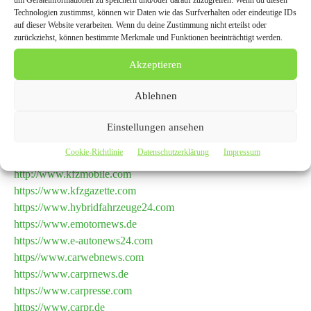
um Geräteinformationen zu speichern und/oder darauf zuzugreifen. Wenn du diesen
Technologien zustimmst, können wir Daten wie das Surfverhalten oder eindeutige IDs
auf dieser Website verarbeiten. Wenn du deine Zustimmung nicht erteilst oder
zurückziehst, können bestimmte Merkmale und Funktionen beeinträchtigt werden.
Akzeptieren
Ablehnen
Einstellungen ansehen
Cookie-Richtlinie
Datenschutzerklärung
Impressum
Pressemeldungen wurde auch veröffentlicht
http://www.kfzmobile.com
https://www.kfzgazette.com
https://www.hybridfahrzeuge24.com
https://www.emotornews.de
https://www.e-autonews24.com
https//www.carwebnews.com
https://www.carprnews.de
https://www.carpresse.com
https://www.carpr.de