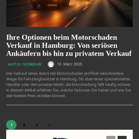
Ihre Optionen beim Motorschaden
Verkauf in Hamburg: Von seriösen
Ankäufern bis hin zu privatem Verkauf
13. März 2025
AUTO / VERKEHR
Der Verkauf eines Autos mit Motorschaden eröffnet verschiedene
Wege für Fahrzeugbesitzer in Hamburg. Ob über einen spezialisierten
Händler oder den privaten Markt, die Entscheidung fällt häufig schwer.
In diesem Artikel erfahren Sie, welche Optionen Sie haben und wie Sie
den besten Preis erzielen können.
1
2
3