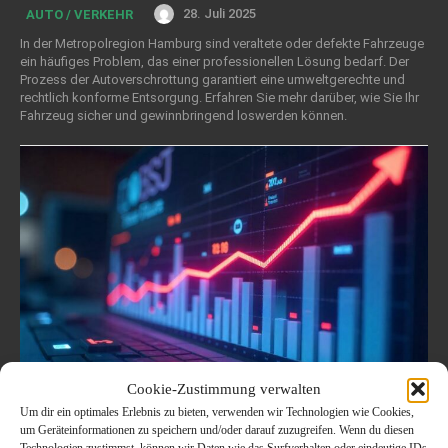
28. Juli 2025
AUTO / VERKEHR
In der Metropolregion Hamburg sind veraltete oder defekte Fahrzeuge
ein häufiges Problem, das einer professionellen Lösung bedarf. Der
Prozess der Autoverschrottung garantiert eine umweltgerechte und
rechtlich konforme Entsorgung. Erfahren Sie mehr darüber, wie Sie Ihr
Fahrzeug sicher und gewinnbringend loswerden können.
Cookie-Zustimmung verwalten
Um dir ein optimales Erlebnis zu bieten, verwenden wir Technologien wie Cookies,
Der komplette Leitfaden zu
um Geräteinformationen zu speichern und/oder darauf zuzugreifen. Wenn du diesen
Technologien zustimmst, können wir Daten wie das Surfverhalten oder eindeutige IDs