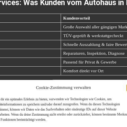
ervices: Was Kunden vom Autohaus i
Kundenvorteil
Große Auswahl aller gängigen Mar
TÜV-geprüft & werkstattgecheckt
Schnelle Auszahlung & faire Bewer
Reparaturen, Inspektion, Diagnose
Passend für Privat & Gewerbe
Komfort direkt vor Ort
n ist ein gutes Autohaus in Hamburg e
Cookie-Zustimmung verwalten
dir ein optimales Erlebnis zu bieten, verwenden wir Technologien wie Cookies, um
weise
stadtnah
, verkehrsgünstig gelegen und bietet alle Services unter
äteinformationen zu speichern und/oder darauf zuzugreifen. Wenn du diesen Technologien
timmst, können wir Daten wie das Surfverhalten oder eindeutige IDs auf dieser Website
arbeiten. Wenn du deine Zustimmung nicht erteilst oder zurückziehst, können bestimmte Merkm
 Funktionen beeinträchtigt werden.
)