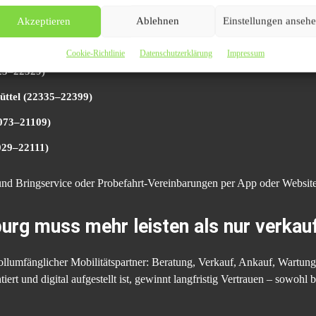
041–22179)
Akzeptieren
Ablehnen
Einstellungen anseh
1–22769)
Cookie-Richtlinie
Datenschutzerklärung
Impressum
523–22529)
üttel (22335–22399)
073–21109)
1029–22111)
 und Bringservice oder Probefahrt-Vereinbarungen per App oder Website
urg muss mehr leisten als nur verkau
vollumfänglicher Mobilitätspartner: Beratung, Verkauf, Ankauf, Wartu
ert und digital aufgestellt ist, gewinnt langfristig Vertrauen – sowohl