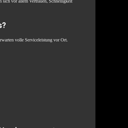
sich vor allem Vertrauen, Schnelligkeit
s?
erwarten volle Serviceleistung vor Ort.