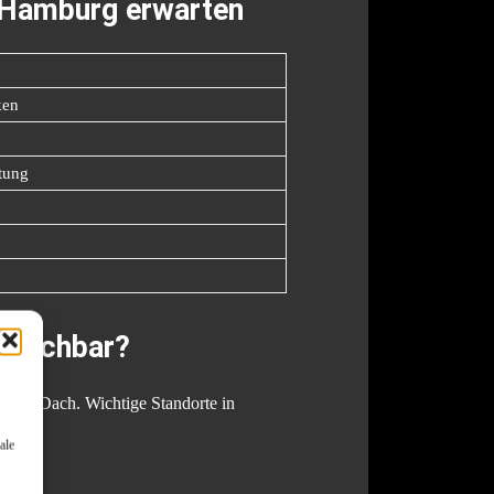
n Hamburg erwarten
ken
tung
rreichbar?
 einem Dach. Wichtige Standorte in
ale