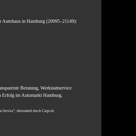
hr Autohaus in Hamburg (20095–21149):
nsparente Beratung, Werkstattservice
ften Erfolg im Automarkt Hamburg.
Service“, übermittelt durch Carpr.de