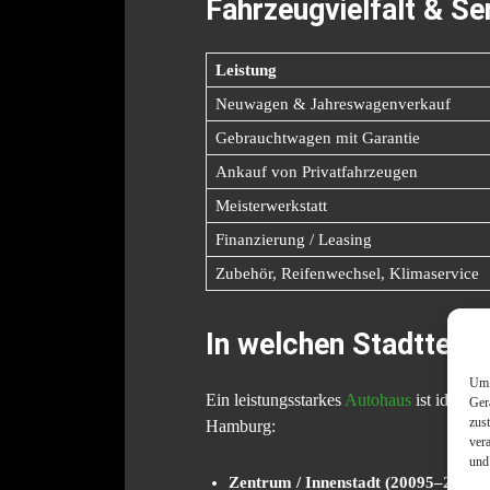
Fahrzeugvielfalt & S
Leistung
Neuwagen & Jahreswagenverkauf
Gebrauchtwagen mit Garantie
Ankauf von Privatfahrzeugen
Meisterwerkstatt
Finanzierung / Leasing
Zubehör, Reifenwechsel, Klimaservice
In welchen Stadtteile
Um 
Ein leistungsstarkes
Autohaus
ist idealer
Ger
zus
Hamburg:
ver
und
Zentrum / Innenstadt (20095–20099