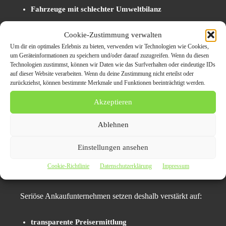
Fahrzeuge mit schlechter Umweltbilanz
Gleichzeitig sorgen Lieferengpässe bei Neuwagen
Cookie-Zustimmung verwalten
weiterhin dafür, dass viele Gebrauchtwagenpreise auf
Um dir ein optimales Erlebnis zu bieten, verwenden wir Technologien wie Cookies,
um Geräteinformationen zu speichern und/oder darauf zuzugreifen. Wenn du diesen
vergleichsweise hohem Niveau bleiben.
Technologien zustimmst, können wir Daten wie das Surfverhalten oder eindeutige IDs
auf dieser Website verarbeiten. Wenn du deine Zustimmung nicht erteilst oder
zurückziehst, können bestimmte Merkmale und Funktionen beeinträchtigt werden.
Transparenz und Sicherheit
Akzeptieren
werden wichtiger
Ablehnen
Verkäufer achten zunehmend auf transparente Prozesse
und nachvollziehbare Bewertungen. Besonders beim
Einstellungen ansehen
Fahrzeugverkauf spielen Vertrauen und rechtliche
Cookie-Richtlinie
Datenschutzerklärung
Impressum
Sicherheit eine wichtige Rolle.
Seriöse Ankaufunternehmen setzen deshalb verstärkt auf:
transparente Preisermittlung