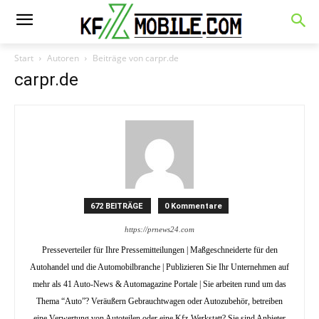
Start
Autoren
Beiträge von carpr.de
carpr.de
672 BEITRÄGE
0 Kommentare
https://prnews24.com
Presseverteiler für Ihre Pressemitteilungen | Maßgeschneiderte für den
Autohandel und die Automobilbranche | Publizieren Sie Ihr Unternehmen auf
mehr als 41 Auto-News & Automagazine Portale | Sie arbeiten rund um das
Thema “Auto”? Veräußern Gebrauchtwagen oder Autozubehör, betreiben
eine Verwertung von Autoteilen oder eine Kfz-Werkstatt? Sie sind Anbieter