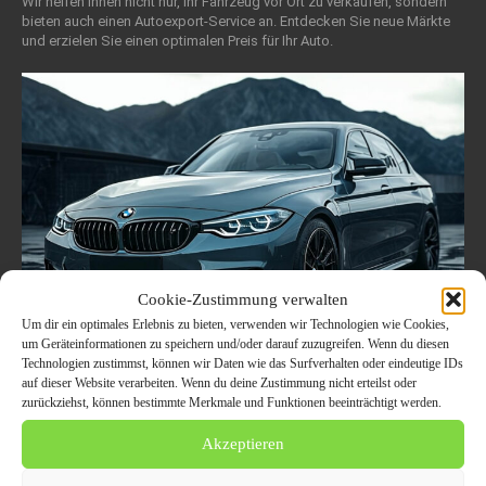
Wir helfen Ihnen nicht nur, Ihr Fahrzeug vor Ort zu verkaufen, sondern
bieten auch einen Autoexport-Service an. Entdecken Sie neue Märkte
und erzielen Sie einen optimalen Preis für Ihr Auto.
Cookie-Zustimmung verwalten
Um dir ein optimales Erlebnis zu bieten, verwenden wir Technologien wie Cookies,
um Geräteinformationen zu speichern und/oder darauf zuzugreifen. Wenn du diesen
Technologien zustimmst, können wir Daten wie das Surfverhalten oder eindeutige IDs
Verkauf Ihres BMW in Duisburg –
auf dieser Website verarbeiten. Wenn du deine Zustimmung nicht erteilst oder
Gewinnoptimierung durch schnelle
zurückziehst, können bestimmte Merkmale und Funktionen beeinträchtigt werden.
Fahrzeugbewertungen
Akzeptieren
19. November 2024
AUTO / VERKEHR