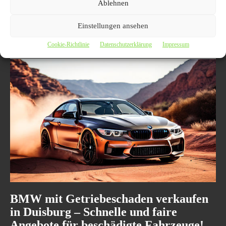
Ablehnen
In Duisburg bieten wir Ihnen die Möglichkeit, Ihren BMW
schnellstmöglich zu verkaufen. Unsere Experten sind auf die
Bewertung von BMW-Fahrzeugen spezialisiert und garantieren Ihnen
Einstellungen ansehen
einen fairen Preis. Lassen Sie sich von unserem schnellen und
unkomplizierten Service überzeugen.
Cookie-Richtlinie
Datenschutzerklärung
Impressum
BMW mit Getriebeschaden verkaufen
in Duisburg – Schnelle und faire
Angebote für beschädigte Fahrzeuge!