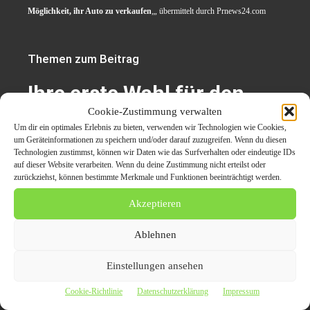
Möglichkeit, ihr Auto zu verkaufen
„, übermittelt durch Prnews24.com
Themen zum Beitrag
Ihre erste Wahl für den
Cookie-Zustimmung verwalten
Autoankauf in Duisburg –
Um dir ein optimales Erlebnis zu bieten, verwenden wir Technologien wie Cookies,
Autohändler überzeugt
um Geräteinformationen zu speichern und/oder darauf zuzugreifen. Wenn du diesen
Technologien zustimmst, können wir Daten wie das Surfverhalten oder eindeutige IDs
durch kundenfreundliche
auf dieser Website verarbeiten. Wenn du deine Zustimmung nicht erteilst oder
zurückziehst, können bestimmte Merkmale und Funktionen beeinträchtigt werden.
Lösungen
Akzeptieren
Ablehnen
Auto verkaufen Duisburg
Einstellungen ansehen
Autoankauf Duisburg
Autohändler
Cookie-Richtlinie
Datenschutzerklärung
Impressum