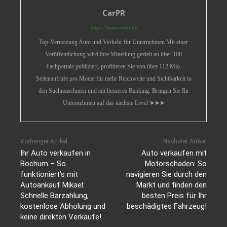
CarPR
https://www.carpr.de
Top-Vernetzung Auto und Verkehr für Unternehmen Mit einer
Veröffentlichung wird ihre Mitteilung gezielt an über 100
Fachportale publiziert, profitieren Sie von über 112 Mio.
Seitenaufrufe pro Monat für mehr Reichweite und Sichtbarkeit in
den Suchmaschinen und ein besseres Ranking. Bringen Sie Ihr
Unternehmen auf das nächste Level ➤➤➤
Vorheriger Artikel
Nächster Artikel
Ihr Auto verkaufen in
Auto verkaufen mit
Bochum – So
Motorschaden: So
funktioniert’s mit
navigieren Sie durch den
Autoankauf Mikael:
Markt und finden den
Schnelle Barzahlung,
besten Preis für Ihr
kostenlose Abholung und
beschädigtes Fahrzeug!
keine direkten Verkäufe!