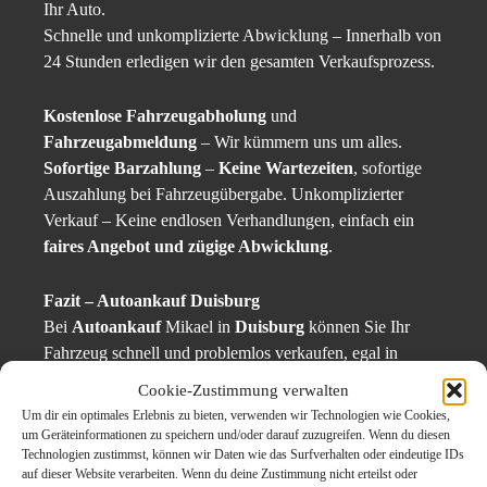
Ihr Auto.
Schnelle und unkomplizierte Abwicklung – Innerhalb von
24 Stunden erledigen wir den gesamten Verkaufsprozess.
Kostenlose Fahrzeugabholung
und
Fahrzeugabmeldung
– Wir kümmern uns um alles.
Sofortige Barzahlung
–
Keine Wartezeiten
, sofortige
Auszahlung bei Fahrzeugübergabe. Unkomplizierter
Verkauf – Keine endlosen Verhandlungen, einfach ein
faires Angebot und zügige Abwicklung
.
Fazit – Autoankauf Duisburg
Bei
Autoankauf
Mikael in
Duisburg
können Sie Ihr
Fahrzeug schnell und problemlos verkaufen, egal in
welchem Zustand es sich befindet. Wir garantieren Ihnen
Cookie-Zustimmung verwalten
faire Preise, schnelle Abwicklung und eine sofortige
Um dir ein optimales Erlebnis zu bieten, verwenden wir Technologien wie Cookies,
Barzahlung. Die kostenlose Abholung und die
um Geräteinformationen zu speichern und/oder darauf zuzugreifen. Wenn du diesen
Technologien zustimmst, können wir Daten wie das Surfverhalten oder eindeutige IDs
Fahrzeugabmeldung sind ebenfalls Teil unseres Service.
auf dieser Website verarbeiten. Wenn du deine Zustimmung nicht erteilst oder
Besuchen Sie uns auf autoankauf-mikael.de und holen Sie