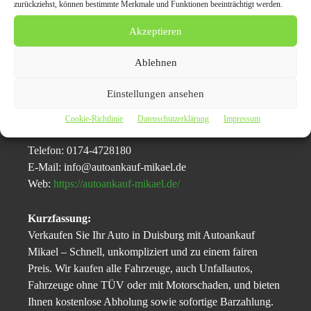
zurückziehst, können bestimmte Merkmale und Funktionen beeinträchtigt werden.
sich Ihr unverbindliches Angebot!
Akzeptieren
Pressekontakt:
Ablehnen
Essa El-lahib
Hernerstraße 124b
Einstellungen ansehen
44809 Duisburg
Cookie-Richtlinie
Datenschutzerklärung
Impressum
Kontakt:
Telefon: 0174-4728180
E-Mail: info@autoankauf-mikael.de
Web:
https://autoankauf-mikael.de/
Kurzfassung:
Verkaufen Sie Ihr Auto in Duisburg mit Autoankauf
Mikael – Schnell, unkompliziert und zu einem fairen
Preis. Wir kaufen alle Fahrzeuge, auch Unfallautos,
Fahrzeuge ohne TÜV oder mit Motorschaden, und bieten
Ihnen kostenlose Abholung sowie sofortige Barzahlung.