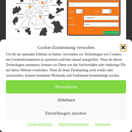
Cookie-Zustimmung verwalten
Gebrauchtwagen mit diversen Schäden
Um dir ein optimales Erlebnis zu bieten, verwenden wir Technologien wie Cookies,
an den Autoankauf Ahrensburg
um Geräteinformationen zu speichern und/oder darauf zuzugreifen. Wenn du diesen
verkaufen
Technologien zustimmst, können wir Daten wie das Surfverhalten oder eindeutige IDs
auf dieser Website verarbeiten. Wenn du deine Zustimmung nicht erteilst oder
zurückziehst, können bestimmte Merkmale und Funktionen beeinträchtigt werden.
10. Januar 2021
AUTO UND VERKEHR
Dank des Schwerpunktes „Export“ können Halter sogar
Akzeptieren
Gebrauchtwagen mit diversen Schäden an den Autoankauf
Ahrensburg verkaufen Können Gebrauchtwagen sich nicht wie aus
Ablehnen
dem Ei gepellt...
Einstellungen ansehen
Cookie-Richtlinie
Datenschutzerklärung
Impressum