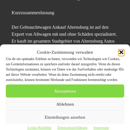
Kurzzusammenfassung
Der Gebrauchtwagen Ankauf Ahrensburg ist auf den
Export von Altwagen mit und ohne Schäden spezialisiert.
Er kauft im gesamten Stadtgebiet von Ahrensburg Autos
für den Export auf – zu hervorragenden Konditionen und
Cookie-Zustimmung verwalten
mit einem überzeugenden Service verbunden. Für den
Um dir ein optimales Erlebnis zu bieten, verwenden wir Technologien wie Cookies,
Autoankauf Ahrensburg kommen sämtliche Baujahre und
um Geräteinformationen zu speichern und/oder darauf zuzugreifen. Wenn du diesen
Marken infrage, selbst wenn die Gebrauchtwagen im
Technologien zustimmst, können wir Daten wie das Surfverhalten oder eindeutige IDs
auf dieser Website verarbeiten. Wenn du deine Zustimmung nicht erteilst oder
Moment des Ankaufs nicht fahrtüchtig sind oder sehr
zurückziehst, können bestimmte Merkmale und Funktionen beeinträchtigt werden.
erhebliche Schäden aufweisen.
Akzeptieren
Ablehnen
Gebrauchtwagen mit diversen Schäden an den Autoankauf Ahrensburg
verkaufen
Einstellungen ansehen
Pressekontakt:
Cookie-Richtlinie
Datenschutzerklärung
Impressum