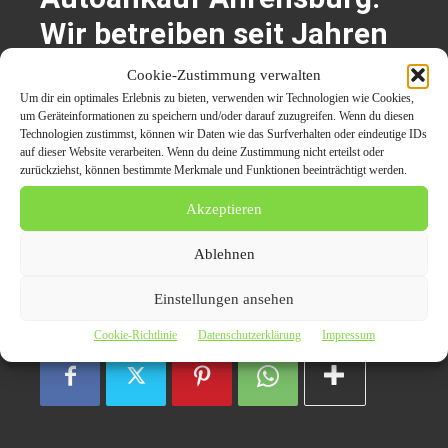
Wir betreiben seit Jahren
Autohandel und sind
Cookie-Zustimmung verwalten
ebenso Experten für
Um dir ein optimales Erlebnis zu bieten, verwenden wir Technologien wie Cookies,
um Geräteinformationen zu speichern und/oder darauf zuzugreifen. Wenn du diesen
Autoexport in Ahrensburg
Technologien zustimmst, können wir Daten wie das Surfverhalten oder eindeutige IDs
auf dieser Website verarbeiten. Wenn du deine Zustimmung nicht erteilst oder
zurückziehst, können bestimmte Merkmale und Funktionen beeinträchtigt werden.
Ahrensburg
Autoankauf Ahrensburg
Akzeptieren
Ablehnen
Autohändler
Autohäuser
KFZ verkaufen
Einstellungen ansehen
Cookie-Richtlinie
Datenschutzerklärung
Impressum