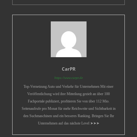
CarPR
https://www.carpr.de
Top-Vernetzung Auto und Verkehr für Unternehmen Mit einer
Veröffentlichung wird ihre Mitteilung gezielt an über 100
Fachportale publiziert, profitieren Sie von über 112 Mio.
Seitenaufrufe pro Monat für mehr Reichweite und Sichtbarkeit in
den Suchmaschinen und ein besseres Ranking. Bringen Sie Ihr
Unternehmen auf das nächste Level ➤➤➤