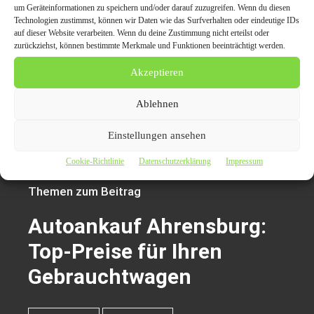
https://www.autoankaufAhrensburg.de/ Informationen
um Geräteinformationen zu speichern und/oder darauf zuzugreifen. Wenn du diesen
Technologien zustimmst, können wir Daten wie das Surfverhalten oder eindeutige IDs
und eine kostenlose Fahrzeugbewertung.
auf dieser Website verarbeiten. Wenn du deine Zustimmung nicht erteilst oder
zurückziehst, können bestimmte Merkmale und Funktionen beeinträchtigt werden.
Pressekontakt:
Akzeptieren
Autoankauf Ahrensburg
22926 Ahrensburg
Ablehnen
Telefon: 0152 57332371
E-Mail: info@autoAhrensburg.de
Einstellungen ansehen
Website:
https://www.autoankaufahrensburg.de/
Cookie-Richtlinie
Datenschutzerklärung
Impressum
Themen zum Beitrag
Autoankauf Ahrensburg:
Top-Preise für Ihren
Gebrauchtwagen