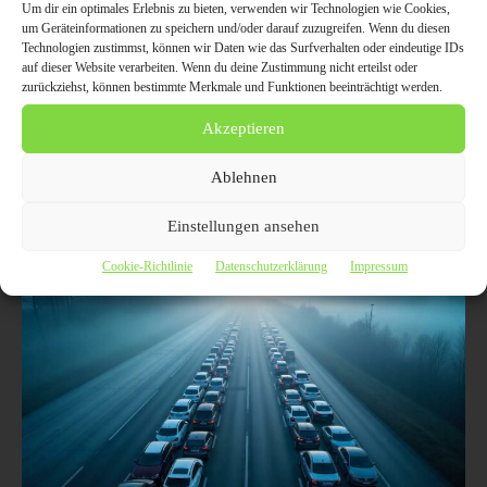
Sie den Verkaufswert und finden den
Um dir ein optimales Erlebnis zu bieten, verwenden wir Technologien wie Cookies,
idealen Käufer für Ihr defektes
um Geräteinformationen zu speichern und/oder darauf zuzugreifen. Wenn du diesen
Technologien zustimmst, können wir Daten wie das Surfverhalten oder eindeutige IDs
Fahrzeug
auf dieser Website verarbeiten. Wenn du deine Zustimmung nicht erteilst oder
zurückziehst, können bestimmte Merkmale und Funktionen beeinträchtigt werden.
23. August 2025
AUTO / VERKEHR
Akzeptieren
In diesem Artikel erfahren Sie, wie Sie den Wert Ihres Audis mit
Motorschaden steigern können. Wir beleuchten wichtige Aspekte des
Verkaufs, von der Modellwahl bis zur Kundenkommunikation. Lassen
Ablehnen
Sie sich von unseren Tipps zu einem erfolgreichen Verkaufsprozess
inspirieren.
Einstellungen ansehen
Cookie-Richtlinie
Datenschutzerklärung
Impressum