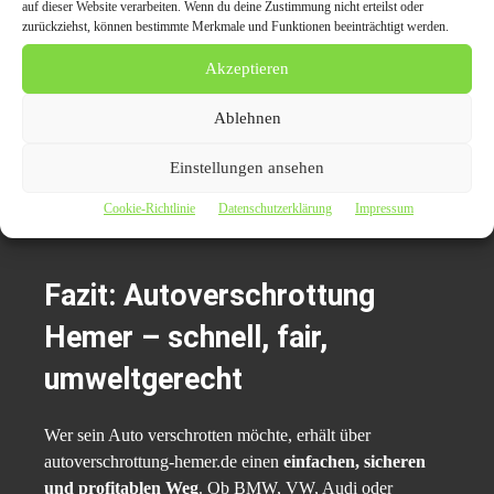
auf dieser Website verarbeiten. Wenn du deine Zustimmung nicht erteilst oder
& Motor)
zurückziehst, können bestimmte Merkmale und Funktionen beeinträchtigt werden.
Fahrzeugpapiere (Zulassung, Fahrzeugschein,
Akzeptieren
Fahrzeugbrief) bereithalten
Angebot rechtzeitig anfragen – Metallpreise ändern
Ablehnen
sich täglich
Einstellungen ansehen
Ein kompletter Wagen bringt fast immer
mehr Geld
als
Cookie-Richtlinie
Datenschutzerklärung
Impressum
ein bereits ausgeschlachtetes Fahrzeug.
Fazit: Autoverschrottung
Hemer – schnell, fair,
umweltgerecht
Wer sein Auto verschrotten möchte, erhält über
autoverschrottung-hemer.de einen
einfachen, sicheren
und profitablen Weg
. Ob BMW, VW, Audi oder