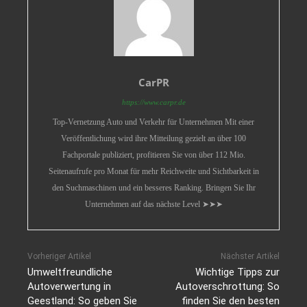
CarPR
https://www.carpr.de
Top-Vernetzung Auto und Verkehr für Unternehmen Mit einer
Veröffentlichung wird ihre Mitteilung gezielt an über 100
Fachportale publiziert, profitieren Sie von über 112 Mio.
Seitenaufrufe pro Monat für mehr Reichweite und Sichtbarkeit in
den Suchmaschinen und ein besseres Ranking. Bringen Sie Ihr
Unternehmen auf das nächste Level ➤➤➤
Vorheriger Artikel
Nächster Artikel
Umweltfreundliche
Wichtige Tipps zur
Autoverwertung in
Autoverschrottung: So
Geestland: So geben Sie
finden Sie den besten