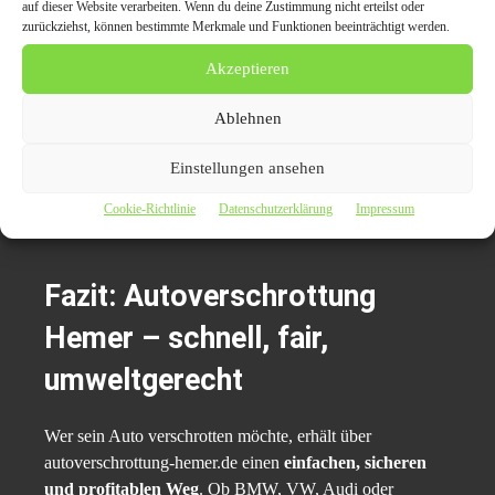
auf dieser Website verarbeiten. Wenn du deine Zustimmung nicht erteilst oder
& Motor)
zurückziehst, können bestimmte Merkmale und Funktionen beeinträchtigt werden.
Fahrzeugpapiere (Zulassung, Fahrzeugschein,
Akzeptieren
Fahrzeugbrief) bereithalten
Angebot rechtzeitig anfragen – Metallpreise ändern
Ablehnen
sich täglich
Einstellungen ansehen
Ein kompletter Wagen bringt fast immer
mehr Geld
als
Cookie-Richtlinie
Datenschutzerklärung
Impressum
ein bereits ausgeschlachtetes Fahrzeug.
Fazit: Autoverschrottung
Hemer – schnell, fair,
umweltgerecht
Wer sein Auto verschrotten möchte, erhält über
autoverschrottung-hemer.de einen
einfachen, sicheren
und profitablen Weg
. Ob BMW, VW, Audi oder