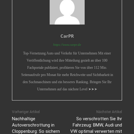
CarPR
https://www.carpr.de
Top-Vernetzung Auto und Verkehr für Unternehmen Mit einer
Veröffentlichung wird ihre Mitteilung gezielt an über 100
Fachportale publiziert, profitieren Sie von über 112 Mio.
Seitenaufrufe pro Monat für mehr Reichweite und Sichtbarkeit in
den Suchmaschinen und ein besseres Ranking. Bringen Sie Ihr
Unternehmen auf das nächste Level ➤➤➤
Vorheriger Artikel
Nächster Artikel
Nachhaltige
So verschrotten Sie Ihr
Autoverschrottung in
Fahrzeug: BMW, Audi und
Cloppenburg: So sichern
VW optimal verwerten mit