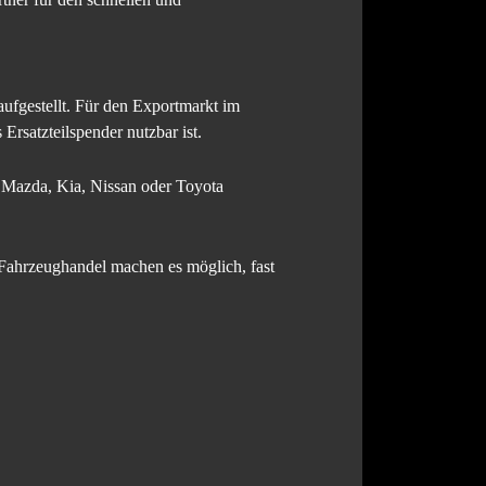
aufgestellt. Für den Exportmarkt im
Ersatzteilspender nutzbar ist.
Mazda, Kia, Nissan oder Toyota
 Fahrzeughandel machen es möglich, fast