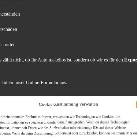
terständen
stschäden
nsporter
 zählt nicht, ob Ihr Auto makellos ist, sondern ob wir es für den
Expor
 füllen unser Online-Formular aus.
ie wichtigsten Infos zum Fahrzeug an (Marke, Modell, Baujahr, Zustan
Cookie-Zustimmung verwalten
erten Ihr Auto transparent und marktgerecht.
dir ein optimales Erlebnis zu bieten, verwenden wir Technologien wie Cookies, um
äteinformationen zu speichern und/oder darauf zuzugreifen. Wenn du diesen Technologien
timmst, können wir Daten wie das Surfverhalten oder eindeutige IDs auf dieser Website
erbindliches Angebot – schnell und fair.
arbeiten. Wenn du deine Zustimmung nicht erteilst oder zurückziehst, können bestimmte Merkm