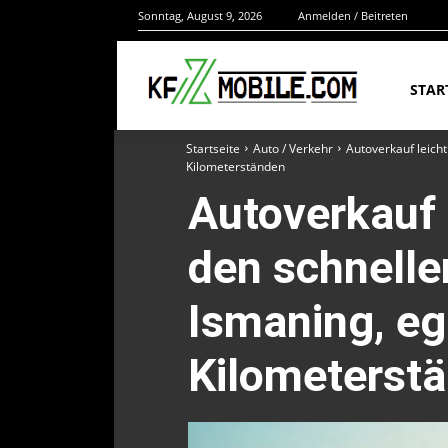
Sonntag, August 9, 2026
Anmelden / Beitreten
STAR
Startseite
Auto / Verkehr
Autoverkauf leich
Kilometerständen
Autoverkauf 
den schnelle
Ismaning, eg
Kilometerst