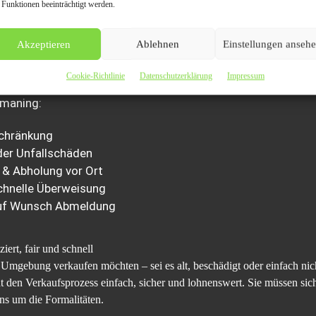
 Funktionen beeinträchtigt werden.
erstellen wir einen rechtssicheren Kaufvertrag, holen das Fahrzeug ko
Akzeptieren
Ablehnen
Einstellungen anseh
ehmen wir die Abmeldung bei der Zulassungsstelle für Sie.
Cookie-Richtlinie
Datenschutzerklärung
Impressum
smaning:
schränkung
der Unfallschäden
& Abholung vor Ort
chnelle Überweisung
auf Wunsch Abmeldung
ert, fair und schnell
Umgebung verkaufen möchten – sei es alt, beschädigt oder einfach nich
t den Verkaufsprozess einfach, sicher und lohnenswert. Sie müssen si
ns um die Formalitäten.