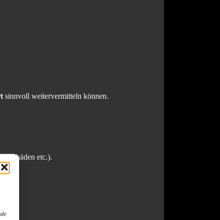
t
sinnvoll weitervermitteln können.
d, Schäden etc.).
ale