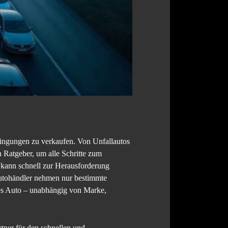
dingungen zu verkaufen. Von Unfallautos
Ratgeber, um alle Schritte zum
, kann schnell zur Herausforderung
Autohändler nehmen nur bestimmte
des Auto – unabhängig von Marke,
tner für den schnellen und