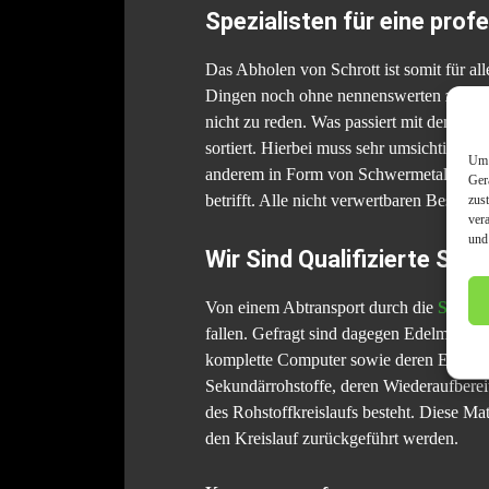
Spezialisten für eine pro
Das Abholen von Schrott ist somit für al
Dingen noch ohne nennenswerten zeitli
nicht zu reden. Was passiert mit dem S
sortiert. Hierbei muss sehr umsichtig vo
Um 
anderem in Form von Schwermetallen – a
Ger
zus
betrifft. Alle nicht verwertbaren Bestand
ver
und
Wir Sind Qualifizierte Sch
Von einem Abtransport durch die
Schrot
fallen. Gefragt sind dagegen Edelmetalle
komplette Computer sowie deren Einzelte
Sekundärrohstoffe, deren Wiederaufberei
des Rohstoffkreislaufs besteht. Diese Ma
den Kreislauf zurückgeführt werden.