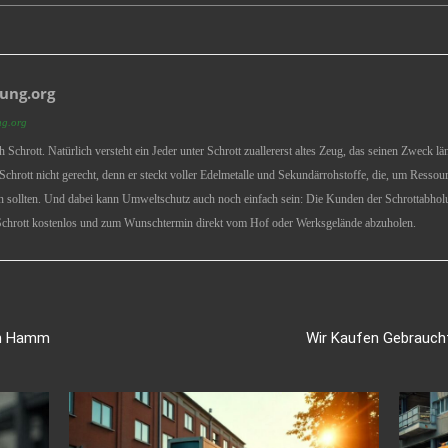
ung.org
ng.org
ich Schrott. Natürlich versteht ein Jeder unter Schrott zuallererst altes Zeug, das seinen Zweck 
chrott nicht gerecht, denn er steckt voller Edelmetalle und Sekundärrohstoffe, die, um Ressou
 sollten. Und dabei kann Umweltschutz auch noch einfach sein: Die Kunden der Schrottabholu
chrott kostenlos und zum Wunschtermin direkt vom Hof oder Werksgelände abzuholen.
in Hamm
Wir Kaufen Gebrauch