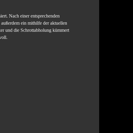
siert. Nach einer entsprechenden
außerdem ein mithilfe der aktuellen
tzer und die Schrottabholung kümmert
oll.