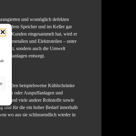
usrangierten und womöglich defekten
 auf dem Speicher und im Keller gar
t beim Kunden eingesammelt hat, wird er
n Altmetallen und Elektroteilen – unter
n direkt, sondern auch die Umwelt
Entfallanlagen entsorgt.
ale
en
unter den beispielsweise Kühlschränke
e Motoren oder Auspuffanlagen und
upfer und viele andere Rohstoffe sowie
g und für die ein hoher Bedarf innerhalb
von wo aus sie schlussendlich wieder in