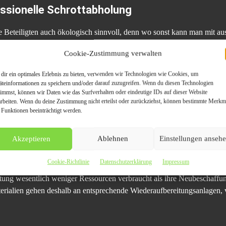
fessionelle Schrottabholung
le Beteiligten auch ökologisch sinnvoll, denn wo sonst kann man mit a
chen Aufwand bares Geld verdienen? Von dem wieder gewonnenen Platz
Cookie-Zustimmung verwalten
chrott nach dem Abholen? Nachdem die Schrottabholung.org den Schrot
rgegangen werden, denn neben den wertvollen Bestandteilen kann von de
dir ein optimales Erlebnis zu bieten, verwenden wir Technologien wie Cookies, um
uch eine gesundheitliche Gefahr ausgehen, die nicht nur den Mensche
äteinformationen zu speichern und/oder darauf zuzugreifen. Wenn du diesen Technologien
timmst, können wir Daten wie das Surfverhalten oder eindeutige IDs auf dieser Website
teile, die beim Abholen von Schrott anfallen, werden in entsprechenden 
arbeiten. Wenn du deine Zustimmung nicht erteilst oder zurückziehst, können bestimmte Merkm
 Funktionen beeinträchtigt werden.
rotthändler
Akzeptieren
Ablehnen
Einstellungen anseh
tabholung.org
ausgenommen ist lediglich der sogenannte Sondermüll, 
, Buntmetalle, Elektroschrott und Kfz-Schrott, wie beispielsweise alt
Cookie-Richtlinie
Datenschutzerklärung
Impressum
ile. Separiert werden Palladium, Edelstahl, Aluminium, Gold, Zink, K
tung wesentlich weniger Ressourcen verbraucht als ihre Neubeschaffun
terialien gehen deshalb an entsprechende Wiederaufbereitungsanlagen, 