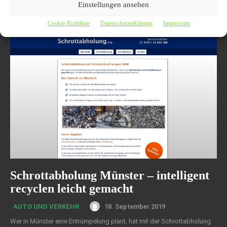
Schrottabholung Wuppertal – Platz schaffen im Handumdrehen Oft
Einstellungen ansehen
sammelt sich altes Metall in Schuppen, Hinterhöfen oder Kellern an.
Wer räumt seinen Schrott nicht gerne...
Cookie-Richtlinie
Datenschutzerklärung
Impressum
Schrottabholung Münster – intelligent
recyclen leicht gemacht
18. September 2019
AUTO UND VERKEHR
Wer in Münster eine Entrümpelung plant, hat mit der Schrottabholung