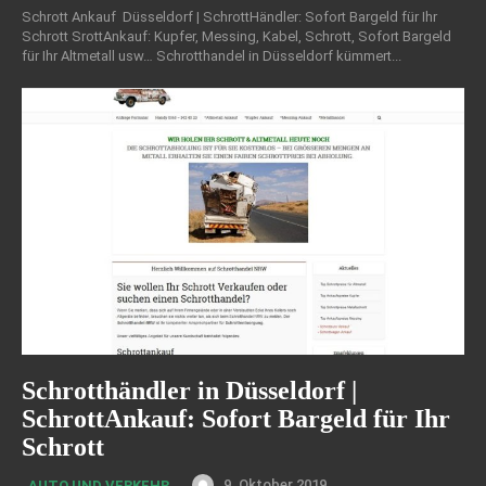
Schrott Ankauf Düsseldorf | SchrottHändler: Sofort Bargeld für Ihr
Schrott SrottAnkauf: Kupfer, Messing, Kabel, Schrott, Sofort Bargeld
für Ihr Altmetall usw… Schrotthandel in Düsseldorf kümmert...
Schrotthändler in Düsseldorf |
SchrottAnkauf: Sofort Bargeld für Ihr
Schrott
9. Oktober 2019
AUTO UND VERKEHR