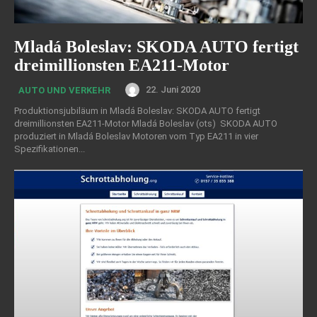
Mladá Boleslav: SKODA AUTO fertigt
dreimillionsten EA211-Motor
22. Juni 2020
AUTO UND VERKEHR
Produktionsjubiläum in Mladá Boleslav: SKODA AUTO fertigt
dreimillionsten EA211-Motor Mladá Boleslav (ots) SKODA AUTO
produziert in Mladá Boleslav Motoren vom Typ EA211 in vier
Spezifikationen...