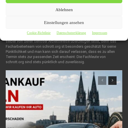
Kostenlose Schrottabholung in NRW
Ablehnen
mit seriöser Wirkweise
Einstellungen ansehen
22. April 2019
ALLGEMEIN
Das gelingt am einfachsten, wenn man die Recycling-Fachleute von
Cookie-Richtlinie
Datenschutzerklärung
Impressum
schrott.org mit einer kostenlosen Schrottabholung beauftragt und sich
selber von deren seriöser Arbeitsweise überzeugen lässt, denn das
Facharbeiterteam von schrott.org st besonders geschätzt für seine
Pünktlichkeit und man kann sich darauf verlassen, dass es zu allen
Termin stets zur passenden Zeit erscheint: Die Fachleute von
schrott.org sind stets pünktlich und zuverlässig.