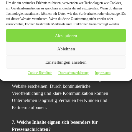
Sichtbarkeit, mehr Traffic und einer stärkeren Online-
Um dir ein optimales Erlebnis zu bieten, verwenden wir Technologien wie Cookies,
Präsenz.
um Geräteinformationen zu speichern und/oder darauf zuzugreifen. Wenn du diesen
Technologien zustimmst, können wir Daten wie das Surfverhalten oder eindeutige IDs
auf dieser Website verarbeiten. Wenn du deine Zustimmung nicht erteilst oder
6. Wie können Unternehmen online Vertrauen
zurückziehst, können bestimmte Merkmale und Funktionen beeinträchtigt werden.
aufbauen?
Akzeptieren
Vertrauen entsteht durch Sichtbarkeit, Konsistenz und
professionelle Inhalte. Unternehmen, die regelmäßig
Ablehnen
hochwertige Pressenachrichten veröffentlichen, werden
als aktiv und relevant wahrgenommen. Besonders wichtig
Einstellungen ansehen
ist die Präsenz auf mehreren unabhängigen Plattformen,
da diese die Glaubwürdigkeit zusätzlich stärkt. Nutzer
Cookie-Richtlinie
Datenschutzerklärung
Impressum
vertrauen eher Inhalten, die nicht nur auf der eigenen
Website erscheinen. Durch kontinuierliche
Veröffentlichung und klare Kommunikation können
Unternehmen langfristig Vertrauen bei Kunden und
Partnern aufbauen.
7. Welche Inhalte eignen sich besonders für
Pressenachrichten?