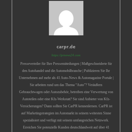
carpr.de
https://prnews24.com
Presseverteiler für Ihre Pressemitteilungen | Maßgeschneiderte für
den Autohandel und die Automobilbranche | Publizieren Sie Ihr
Unternehmen auf mehr als 41 Auto-News & Automagazine Portale |
Sie arbeiten rund um das Thema “Auto”? Veräußern
Gebrauchtwagen oder Autozubehör, betreiben eine Verwertung von
Autoteilen oder eine Kfz-Werkstatt? Sie sind Anbieter von Kfz-
Versicherungen? Dann sollten Sie CarPR kennenlernen. CarPR ist
auf Marketingstrategien im Automarkt in seinem weitesten Sinne
spezialisiert und verfügt mit seinem umfangreichen Netzwerk.
Erreichen Sie potenzielle Kunden deutschlandweit auf über 41