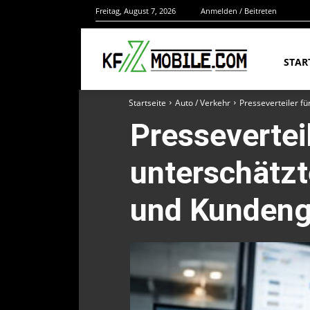
Freitag, August 7, 2026
Anmelden / Beitreten
STAR
Startseite
Auto / Verkehr
Presseverteiler f
Pressevertei
unterschätzt
und Kunden