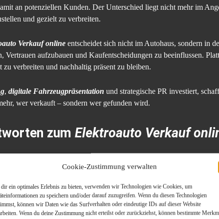
d damit an potenziellen Kunden. Der Unterschied liegt nicht mehr im Ange
tellen und gezielt zu verbreiten.
oauto Verkauf online
entscheidet sich nicht im Autohaus, sondern in d
en, Vertrauen aufzubauen und Kaufentscheidungen zu beeinflussen. Pla
lt zu verbreiten und nachhaltig präsent zu bleiben.
ng
,
digitale Fahrzeugpräsentation
und strategische PR investiert, schaff
 mehr, wer verkauft – sondern wer gefunden wird.
ntworten zum
Elektroauto Verkauf onli
Cookie-Zustimmung verwalten
to Verkauf online
heute entscheidend für Aut
dir ein optimales Erlebnis zu bieten, verwenden wir Technologien wie Cookies, um
äteinformationen zu speichern und/oder darauf zuzugreifen. Wenn du diesen Technologien
 zur zentralen Verkaufsstrategie entwickelt, da Kunden ihre Kaufentsc
timmst, können wir Daten wie das Surfverhalten oder eindeutige IDs auf dieser Website
arbeiten. Wenn du deine Zustimmung nicht erteilst oder zurückziehst, können bestimmte Merkm
eren sich Interessenten umfassend über Modelle, Preise und Reichweiten