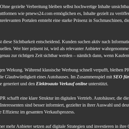
g. Ohne gezielte Verbreitung bleiben selbst hochwertige Inhalte unsicht
attformen wie prnews24.com ermöglichen es, Inhalte gezielt zu veröff
relevanten Portalen entsteht eine starke Präsenz in Suchmaschinen, die 
st diese Sichtbarkeit entscheidend. Kunden suchen aktiv nach Informat
uellen. Wer hier präsent ist, wird als relevanter Anbieter wahrgenomm
sie genau zur richtigen Zeit sichtbar werden – nämlich dann, wenn Kaufe
tigen Wirkung. Während klassische Werbung schnell verpufft, bleiben PR
h die Glaubwürdigkeit eines Autohauses. Im Zusammenspiel mit
SEO für
te generiert und den
Elektroauto Verkauf online
unterstützt.
chafft eine klare Struktur im digitalen Vertrieb. Autohäuser, die dies
Interessenten sind besser informiert, gezielter in ihrer Auswahl und de
ie Effizienz im gesamten Verkaufsprozess.
r mehr Anbieter setzen auf digitale Strategien und investieren in ihre 