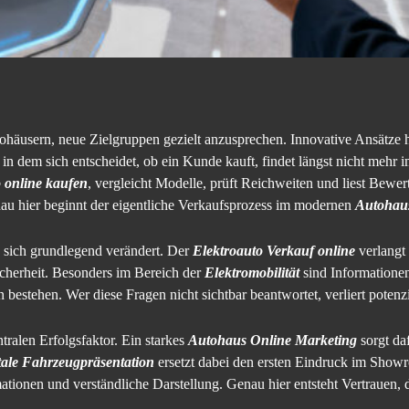
ohäusern, neue Zielgruppen gezielt anzusprechen. Innovative Ansätze h
em sich entscheidet, ob ein Kunde kauft, findet längst nicht mehr im 
 online kaufen
, vergleicht Modelle, prüft Reichweiten und liest Bewe
nau hier beginnt der eigentliche Verkaufsprozess im modernen
Autohau
sich grundlegend verändert. Der
Elektroauto Verkauf online
verlangt
cherheit. Besonders im Bereich der
Elektromobilität
sind Informationen
bestehen. Wer diese Fragen nicht sichtbar beantwortet, verliert potenzie
tralen Erfolgsfaktor. Ein starkes
Autohaus Online Marketing
sorgt daf
itale Fahrzeugpräsentation
ersetzt dabei den ersten Eindruck im Show
rmationen und verständliche Darstellung. Genau hier entsteht Vertrauen, 