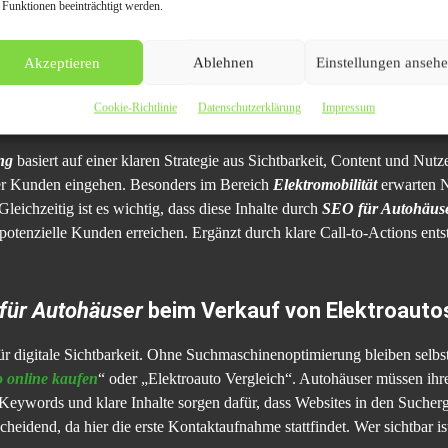
 Funktionen beeinträchtigt werden.
esonders im
Autohaus Marketing 2026
entscheidet die Online-Präsenz d
etzen das erste Verkaufsgespräch und müssen daher Vertrauen aufbaue
Akzeptieren
Ablehnen
Einstellungen anseh
en, erhöhen ihre Chancen auf qualifizierte Anfragen und erfolgreiche Ab
Cookie-Richtlinie
Datenschutzerklärung
Impressum
reiches
Autohaus Online Marketing
im Jahr 20
ng
basiert auf einer klaren Strategie aus Sichtbarkeit, Content und Nut
n der Kunden eingehen. Besonders im Bereich
Elektromobilität
erwarten N
eichzeitig ist es wichtig, dass diese Inhalte durch
SEO für Autohäus
otenzielle Kunden erreichen. Ergänzt durch klare Call-to-Actions entste
für Autohäuser
beim Verkauf von Elektroauto
ür digitale Sichtbarkeit. Ohne Suchmaschinenoptimierung bleiben selbs
 online kaufen
“ oder „Elektroauto Vergleich“. Autohäuser müssen ihre
te Keywords und klare Inhalte sorgen dafür, dass Websites in den Suche
cheidend, da hier die erste Kontaktaufnahme stattfindet. Wer sichtbar i