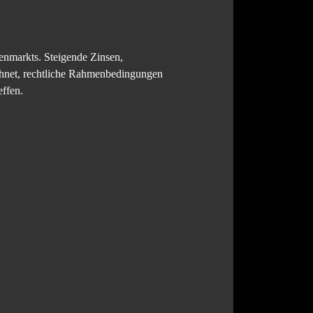
enmarkts. Steigende Zinsen,
chnet, rechtliche Rahmenbedingungen
effen.