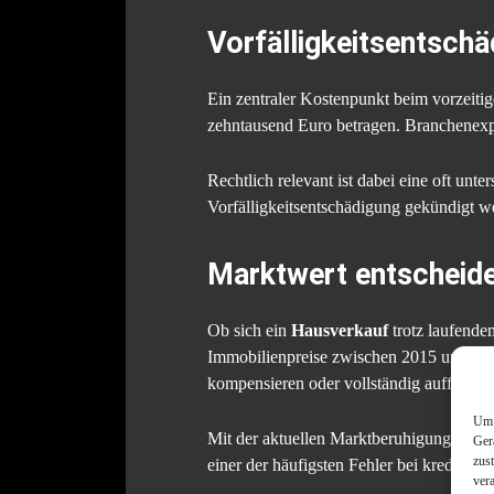
Vorfälligkeitsentschä
Ein zentraler Kostenpunkt beim vorzeitige
zehntausend Euro betragen. Branchenexpe
Rechtlich relevant ist dabei eine oft un
Vorfälligkeitsentschädigung gekündigt w
Marktwert entscheide
Ob sich ein
Hausverkauf
trotz laufende
Immobilienpreise zwischen 2015 und 2
kompensieren oder vollständig auffangen
Um 
Mit der aktuellen Marktberuhigung gewin
Ger
zus
einer der häufigsten Fehler bei kreditbel
ver