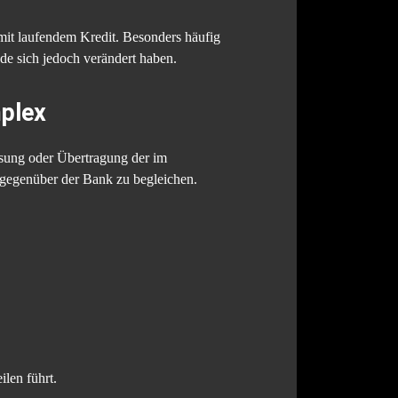
t laufendem Kredit. Besonders häufig
de sich jedoch verändert haben.
mplex
lösung oder Übertragung der im
 gegenüber der Bank zu begleichen.
ilen führt.