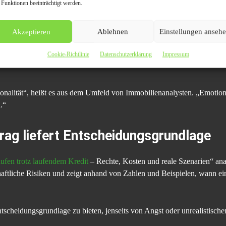
 Funktionen beeinträchtigt werden.
urellen Trend
Akzeptieren
Ablehnen
Einstellungen anseh
elfällen, sondern von einem strukturellen Wandel. Der Immobilienverka
Cookie-Richtlinie
Datenschutzerklärung
Impressum
 Banken reagieren pragmatischer als in der Vergangenheit, erwarten je
ionalität“, heißt es aus dem Umfeld von Immobilienanalysten. „Emot
.“
rag liefert Entscheidungsgrundlage
ufen trotz laufendem Kredit
– Rechte, Kosten und reale Szenarien“ analy
chaftliche Risiken und zeigt anhand von Zahlen und Beispielen, wann e
Entscheidungsgrundlage zu bieten, jenseits von Angst oder unrealistisch