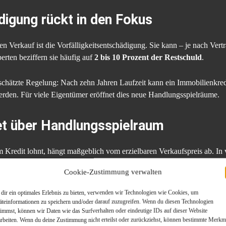
digung rückt in den Fokus
n Verkauf ist die Vorfälligkeitsentschädigung. Sie kann – je nach Vert
rten beziffern sie häufig auf
2 bis 10 Prozent der Restschuld
.
terschätzte Regelung: Nach zehn Jahren Laufzeit kann ein Immobilienkred
erden. Für viele Eigentümer eröffnet dies neue Handlungsspielräume.
t über Handlungsspielraum
m Kredit lohnt, hängt maßgeblich vom erzielbaren Verkaufspreis ab. In
022 um
40 bis 70 Prozent
über dem damaligen Kaufniveau. Dieser Wert
Cookie-Zustimmung verwalten
.
dir ein optimales Erlebnis zu bieten, verwenden wir Technologien wie Cookies, um
nt jedoch eine realistische Bewertung an Bedeutung. Überhöhte Preisa
äteinformationen zu speichern und/oder darauf zuzugreifen. Wenn du diesen Technologien
timmst, können wir Daten wie das Surfverhalten oder eindeutige IDs auf dieser Website
asteten Verkäufen.
arbeiten. Wenn du deine Zustimmung nicht erteilst oder zurückziehst, können bestimmte Merkm