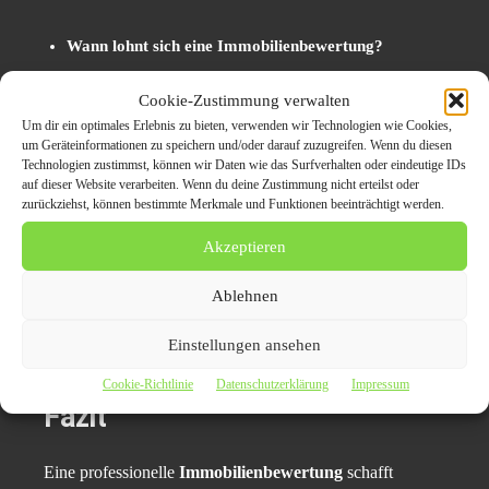
Wann lohnt sich eine Immobilienbewertung?
Wie wird der Immobilienwert ermittelt?
Cookie-Zustimmung verwalten
Welche Faktoren beeinflussen den Verkehrswert?
Um dir ein optimales Erlebnis zu bieten, verwenden wir Technologien wie Cookies,
um Geräteinformationen zu speichern und/oder darauf zuzugreifen. Wenn du diesen
Wann reicht eine Online-Bewertung aus?
Technologien zustimmst, können wir Daten wie das Surfverhalten oder eindeutige IDs
auf dieser Website verarbeiten. Wenn du deine Zustimmung nicht erteilst oder
Wann wird ein Gutachten benötigt?
zurückziehst, können bestimmte Merkmale und Funktionen beeinträchtigt werden.
Welche Fehler sollten Eigentümer vermeiden?
Akzeptieren
Ablehnen
Ziel ist es, Eigentümern eine verständliche Orientierung
zu bieten und mehr Transparenz bei einem der wichtigsten
Einstellungen ansehen
Vermögenswerte zu schaffen.
Cookie-Richtlinie
Datenschutzerklärung
Impressum
Fazit
Eine professionelle
Immobilienbewertung
schafft