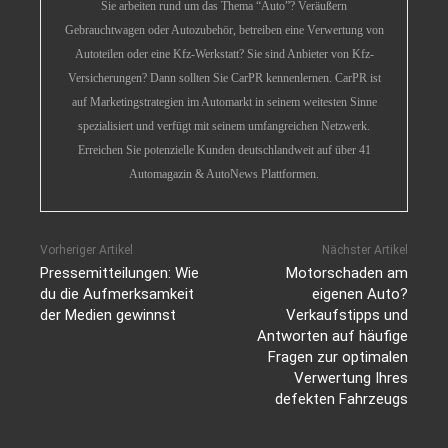
Sie arbeiten rund um das Thema “Auto”? Veräußern
Gebrauchtwagen oder Autozubehör, betreiben eine Verwertung von
Autoteilen oder eine Kfz-Werkstatt? Sie sind Anbieter von Kfz-
Versicherungen? Dann sollten Sie CarPR kennenlernen. CarPR ist
auf Marketingstrategien im Automarkt in seinem weitesten Sinne
spezialisiert und verfügt mit seinem umfangreichen Netzwerk.
Erreichen Sie potenzielle Kunden deutschlandweit auf über 41
Automagazin & AutoNews Plattformen.
Vorheriger Artikel
Nächster Artikel
Pressemitteilungen: Wie
Motorschaden am
du die Aufmerksamkeit
eigenen Auto?
der Medien gewinnst
Verkaufstipps und
Antworten auf häufige
Fragen zur optimalen
Verwertung Ihres
defekten Fahrzeugs