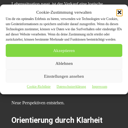
Lebenssituation passt, ist der Verkauf eine logische
Option. Über den
Fahrzeugankauf Mettmann
lassen sich
Cookie-Zustimmung verwalten
Fahrzeuge strukturiert weitergeben.
Um dir ein optimales Erlebnis zu bieten, verwenden wir Technologien wie Cookies,
um Geräteinformationen zu speichern und/oder darauf zuzugreifen. Wenn du diesen
Technologien zustimmst, können wir Daten wie das Surfverhalten oder eindeutige IDs
Der Übergang bleibt nachvollziehbar.
auf dieser Website verarbeiten. Wenn du deine Zustimmung nicht erteilst oder
zurückziehst, können bestimmte Merkmale und Funktionen beeinträchtigt werden.
Alternative Wege der
Akzeptieren
Weitergabe
Ablehnen
Auch der
Autoankauf Mettmann
zeigt, wie Fahrzeuge
Einstellungen ansehen
unabhängig vom lokalen Markt sinnvoll weiterverwendet
Cookie-Richtlinie
Datenschutzerklärung
Impressum
werden können.
Neue Perspektiven entstehen.
Orientierung durch Klarheit