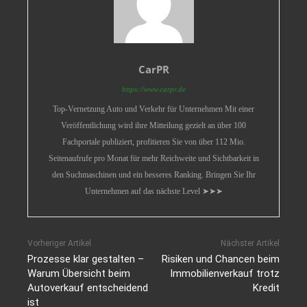
CarPR
https://www.carpr.de
Top-Vernetzung Auto und Verkehr für Unternehmen Mit einer
Veröffentlichung wird ihre Mitteilung gezielt an über 100
Fachportale publiziert, profitieren Sie von über 112 Mio.
Seitenaufrufe pro Monat für mehr Reichweite und Sichtbarkeit in
den Suchmaschinen und ein besseres Ranking. Bringen Sie Ihr
Unternehmen auf das nächste Level ➤➤➤
Vorheriger Artikel
Nächster Artikel
Prozesse klar gestalten –
Risiken und Chancen beim
Warum Übersicht beim
Immobilienverkauf trotz
Autoverkauf entscheidend
Kredit
ist