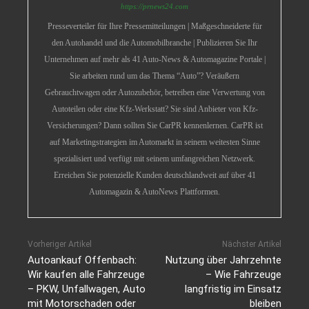
https://prnews24.com
Presseverteiler für Ihre Pressemitteilungen | Maßgeschneiderte für
den Autohandel und die Automobilbranche | Publizieren Sie Ihr
Unternehmen auf mehr als 41 Auto-News & Automagazine Portale |
Sie arbeiten rund um das Thema “Auto”? Veräußern
Gebrauchtwagen oder Autozubehör, betreiben eine Verwertung von
Autoteilen oder eine Kfz-Werkstatt? Sie sind Anbieter von Kfz-
Versicherungen? Dann sollten Sie CarPR kennenlernen. CarPR ist
auf Marketingstrategien im Automarkt in seinem weitesten Sinne
spezialisiert und verfügt mit seinem umfangreichen Netzwerk.
Erreichen Sie potenzielle Kunden deutschlandweit auf über 41
Automagazin & AutoNews Plattformen.
Vorheriger Artikel
Nächster Artikel
Autoankauf Offenbach:
Nutzung über Jahrzehnte
Wir kaufen alle Fahrzeuge
– Wie Fahrzeuge
– PKW, Unfallwagen, Auto
langfristig im Einsatz
mit Motorschaden oder
bleiben