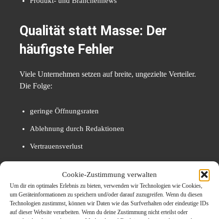
Produkt- und Branchennews
Qualität statt Masse: Der
häufigste Fehler
Viele Unternehmen setzen auf breite, ungezielte Verteiler.
Die Folge:
geringe Öffnungsraten
Ablehnung durch Redaktionen
Vertrauensverlust
Spam-Wahrnehmung
Cookie-Zustimmung verwalten
Um dir ein optimales Erlebnis zu bieten, verwenden wir Technologien wie Cookies,
Erfolgreiche PR arbeitet selektiv. Relevanz schlägt
um Geräteinformationen zu speichern und/oder darauf zuzugreifen. Wenn du diesen
Reichweite.
Technologien zustimmst, können wir Daten wie das Surfverhalten oder eindeutige IDs
auf dieser Website verarbeiten. Wenn du deine Zustimmung nicht erteilst oder