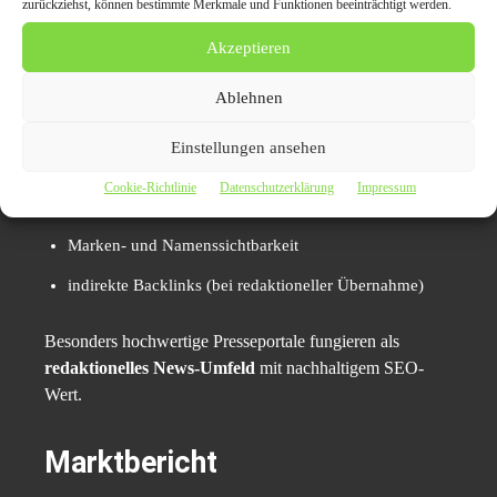
zurückziehst, können bestimmte Merkmale und Funktionen beeinträchtigt werden.
SEO- und Sichtbarkeitseffekte
Akzeptieren
Presseverteiler wirken nicht nur medial, sondern auch
Ablehnen
digital:
Einstellungen ansehen
Indexierung in Suchmaschinen
Cookie-Richtlinie
Datenschutzerklärung
Impressum
Aufbau thematischer Autorität
Marken- und Namenssichtbarkeit
indirekte Backlinks (bei redaktioneller Übernahme)
Besonders hochwertige Presseportale fungieren als
redaktionelles News-Umfeld
mit nachhaltigem SEO-
Wert.
Marktbericht