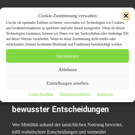
Weiterverwendung in anderen
Cookie-Zustimmung verwalten
Um dir ein optimales Erlebnis zu bieten, verwenden wir Technologien wie Cookies,
Nutzungskonzepten
um Geräteinformationen zu speichern und/oder darauf zuzugreifen. Wenn du diesen
Technologien zustimmst, können wir Daten wie das Surfverhalten oder eindeutige IDs
auf dieser Website verarbeiten. Wenn du deine Zustimmung nicht erteilst oder
Fahrzeuge, die lokal kaum noch genutzt werden, können
zurückziehst, können bestimmte Merkmale und Funktionen beeinträchtigt werden.
in anderen Regionen weiterhin einen hohen Nutzen
Akzeptieren
haben. Der
Autoexport Offenbach
eröffnet neue
Einsatzmöglichkeiten.
Ablehnen
Der Nutzungszyklus wird verlängert.
Einstellungen ansehen
Cookie-Richtlinie
Datenschutzerklärung
Impressum
Nutzung als Grundlage
bewusster Entscheidungen
Wer Mobilität anhand der tatsächlichen Nutzung bewertet,
trifft realistischere Entscheidungen und vermeidet