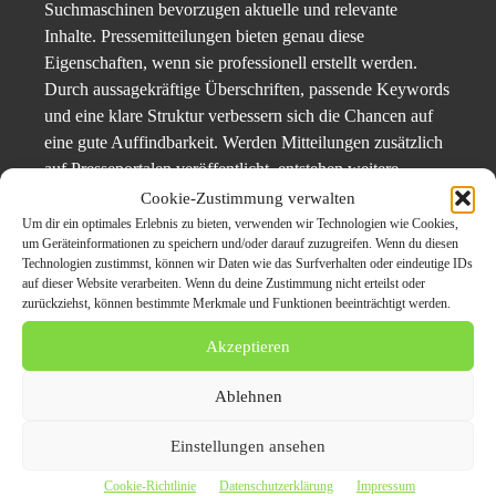
Suchmaschinen bevorzugen aktuelle und relevante
Inhalte. Pressemitteilungen bieten genau diese
Eigenschaften, wenn sie professionell erstellt werden.
Durch aussagekräftige Überschriften, passende Keywords
und eine klare Struktur verbessern sich die Chancen auf
eine gute Auffindbarkeit. Werden Mitteilungen zusätzlich
auf Presseportalen veröffentlicht, entstehen weitere
digitale Verweise und Sichtbarkeitssignale. Dadurch
Cookie-Zustimmung verwalten
können Inhalte länger in Suchmaschinen präsent bleiben
Um dir ein optimales Erlebnis zu bieten, verwenden wir Technologien wie Cookies,
um Geräteinformationen zu speichern und/oder darauf zuzugreifen. Wenn du diesen
und neue Besucher auf die Unternehmenswebseite führen.
Technologien zustimmst, können wir Daten wie das Surfverhalten oder eindeutige IDs
Entscheidend ist dabei nicht die Menge der
auf dieser Website verarbeiten. Wenn du deine Zustimmung nicht erteilst oder
Veröffentlichungen, sondern die Qualität und Relevanz
zurückziehst, können bestimmte Merkmale und Funktionen beeinträchtigt werden.
der Inhalte.
Akzeptieren
Welche Inhalte eignen sich
Ablehnen
besonders für Pressemitteilungen?
Einstellungen ansehen
Erfolgreiche Pressemitteilungen liefern
einen konkreten
Cookie-Richtlinie
Datenschutzerklärung
Impressum