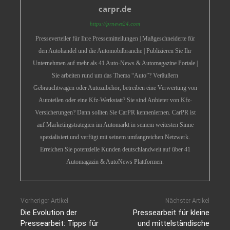
carpr.de
https://prnews24.com
Presseverteiler für Ihre Pressemitteilungen | Maßgeschneiderte für
den Autohandel und die Automobilbranche | Publizieren Sie Ihr
Unternehmen auf mehr als 41 Auto-News & Automagazine Portale |
Sie arbeiten rund um das Thema “Auto”? Veräußern
Gebrauchtwagen oder Autozubehör, betreiben eine Verwertung von
Autoteilen oder eine Kfz-Werkstatt? Sie sind Anbieter von Kfz-
Versicherungen? Dann sollten Sie CarPR kennenlernen. CarPR ist
auf Marketingstrategien im Automarkt in seinem weitesten Sinne
spezialisiert und verfügt mit seinem umfangreichen Netzwerk.
Erreichen Sie potenzielle Kunden deutschlandweit auf über 41
Automagazin & AutoNews Plattformen.
Vorheriger Artikel
Nächster Artikel
Die Evolution der
Pressearbeit für kleine
Pressearbeit: Tipps für
und mittelständische