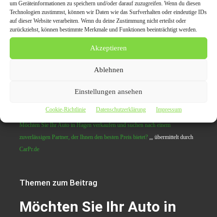
um Geräteinformationen zu speichern und/oder darauf zuzugreifen. Wenn du diesen
📍
Boyer Straße 34b
, 45329 Essen, Deutschland
Technologien zustimmst, können wir Daten wie das Surfverhalten oder eindeutige IDs
📞
Telefon
: 0152 03281158
auf dieser Website verarbeiten. Wenn du deine Zustimmung nicht erteilst oder
📧
E-Mail
:
info@autoankauf-fix.de
zurückziehst, können bestimmte Merkmale und Funktionen beeinträchtigt werden.
🌐
Website
:
https://auto-verkaufen-fix.de
Akzeptieren
Verkaufen Sie Ihr Auto in
Hagen
schnell, unkompliziert
Ablehnen
und zu einem fairen Preis.
Auto verkaufen Hagen
macht
es Ihnen leicht und sorgt für eine stressfreie Abwicklung!
Einstellungen ansehen
Cookie-Richtlinie
Datenschutzerklärung
Impressum
Originalinhalt von Auto-verkaufen-fix, veröffentlicht unter dem Titel “
Möchten Sie Ihr Auto in Hagen verkaufen und suchen nach einem
zuverlässigen Partner, der Ihnen den besten Preis bietet?
„, übermittelt durch
CarPr.de
Themen zum Beitrag
Möchten Sie Ihr Auto in