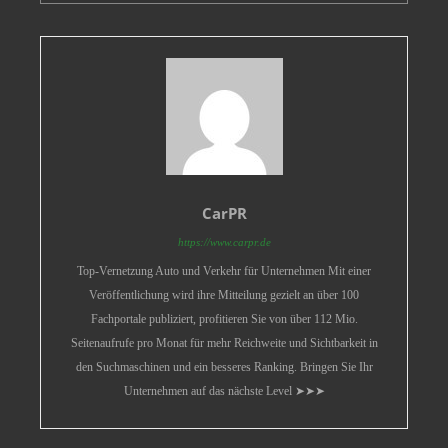
CarPR
https://www.carpr.de
Top-Vernetzung Auto und Verkehr für Unternehmen Mit einer
Veröffentlichung wird ihre Mitteilung gezielt an über 100
Fachportale publiziert, profitieren Sie von über 112 Mio.
Seitenaufrufe pro Monat für mehr Reichweite und Sichtbarkeit in
den Suchmaschinen und ein besseres Ranking. Bringen Sie Ihr
Unternehmen auf das nächste Level ➤➤➤