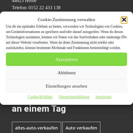
44625 Herne
Telefon: 0152 22 433 138
E-Mail:
kontakt@autoankauf-live.de
Cookie-Zustimmung verwalten
Web:
https://autoankauf-live.de/
Um dir ein optimales Erlebnis zu bieten, verwenden wir Technologien wie Cookies,
um Geräteinformationen zu speichern und/oder darauf zuzugreifen. Wenn du diesen
Technologien zustimmst, können wir Daten wie das Surfverhalten oder eindeutige IDs
Originalinhalt von Autoankauf-live, veröffentlicht unter dem Titel “
auf dieser Website verarbeiten. Wenn du deine Zustimmung nicht erteilst oder
Autoankauf in Moers: Verkauf und Abwicklung an einem Tag
„, übermittelt
zurückziehst, können bestimmte Merkmale und Funktionen beeinträchtigt werden.
durch
CarPr.de
Akzeptieren
Themen zum Beitrag
Ablehnen
Autoankauf in Moers:
Einstellungen ansehen
Verkauf und Abwicklung
Cookie-Richtlinie
Datenschutzerklärung
Impressum
an einem Tag
altes-auto-verkaufen
Auto verkaufen