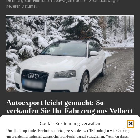
Dienste getan. Nun ist ein Neuwagen oder ein Gebrauchtwagen
neueren Datums...
Autoexport leicht gemacht: So
verkaufen Sie Ihr Fahrzeug aus Velbert
erfolgreich ins Ausland
Cookie-Zustimmung verwalten
25. Juni 2025
AUTO / VERKEHR
Um dir ein optimales Erlebnis zu bieten, verwenden wir Technologien wie Cookies,
um Geräteinformationen zu speichern und/oder darauf zuzugreifen. Wenn du diesen
Der Autoexport kann eine lukrative Option sein, besonders wenn Ihr