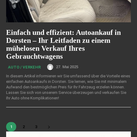
Einfach und effizient: Autoankauf in
Dorsten – Ihr Leitfaden zu einem
mühelosen Verkauf Ihres
Gebrauchtwagens
27. Mai 2025
AUTO / VERKEHR
In diesem Artikel informieren wir Sie umfassend über die Vorteile eines
einfachen Autoankaufs in Dorsten. Sie lernen, wie Sie mit minimalem
Aufwand den bestmöglichen Preis für Ihr Fahrzeug erzielen können.
Lassen Sie sich von unserem Service überzeugen und verkaufen Sie
Ihr Auto ohne Komplikationen!
1
2
3