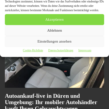
Technologien zustimmst, können wir Daten wie das Surfverhalten oder eindeutige IDs
Wagen nicht mehr verkehrstüchtig ist. Wir bieten Ihnen einen
auf dieser Website verarbeiten. Wenn du deine Zustimmung nicht erteilst oder
unkomplizierten Service in Velbert, um Ihr Fahrzeug schnell und sicher
zurückziehst, können bestimmte Merkmale und Funktionen beeinträchtigt werden.
ins Ausland zu verkaufen. Entdecken Sie die Vorteile des
Exportprozesses und wie wir Ihr Auto zu einem attraktiven Preis
Akzeptieren
veräußern können.
Ablehnen
Einstellungen ansehen
Cookie-Richtlinie
Datenschutzerklärung
Impressum
Autoankauf-live in Düren und
Umgebung: Ihr mobiler Autohändler
kauft Ihren Gebrauchtwagen