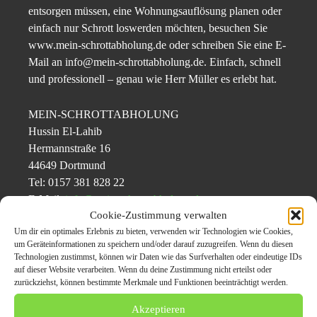
entsorgen müssen, eine Wohnungsauflösung planen oder
einfach nur Schrott loswerden möchten, besuchen Sie
www.mein-schrottabholung.de oder schreiben Sie eine E-
Mail an info@mein-schrottabholung.de. Einfach, schnell
und professionell – genau wie Herr Müller es erlebt hat.
MEIN-SCHROTTABHOLUNG
Hussin El-Lahib
Hermannstraße 16
44649 Dortmund
Tel: 0157 381 828 22
E-Mail:
info@mein-schrottabholung.de
Cookie-Zustimmung verwalten
Web:
http://www.mein-schrottabholung.de/
Um dir ein optimales Erlebnis zu bieten, verwenden wir Technologien wie Cookies,
um Geräteinformationen zu speichern und/oder darauf zuzugreifen. Wenn du diesen
Originalinhalt von Mein-Schrottabholung-de, veröffentlicht unter dem Titel “
Technologien zustimmst, können wir Daten wie das Surfverhalten oder eindeutige IDs
auf dieser Website verarbeiten. Wenn du deine Zustimmung nicht erteilst oder
Höchstpreise für Schrott: Kostenlose Abholung in Bergheim
„, übermittelt
zurückziehst, können bestimmte Merkmale und Funktionen beeinträchtigt werden.
durch
CarPr.de
Akzeptieren