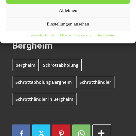
Themen zum Beitrag
Ablehnen
Höchstpreise für Schrott:
Einstellungen ansehen
Kostenlose Abholung in
Cookie-Richtlinie
Datenschutzerklärung
Impressum
Bergheim
bergheim
Schrottabholung
Schrottabholung Bergheim
Schrotthändler
Schrotthändler in Bergheim