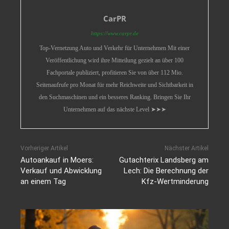
CarPR
https://www.carpr.de
Top-Vernetzung Auto und Verkehr für Unternehmen Mit einer
Veröffentlichung wird ihre Mitteilung gezielt an über 100
Fachportale publiziert, profitieren Sie von über 112 Mio.
Seitenaufrufe pro Monat für mehr Reichweite und Sichtbarkeit in
den Suchmaschinen und ein besseres Ranking. Bringen Sie Ihr
Unternehmen auf das nächste Level ➤➤➤
Vorheriger Artikel
Nächster Artikel
Autoankauf in Moers:
Gutachterix Landsberg am
Verkauf und Abwicklung
Lech: Die Berechnung der
an einem Tag
Kfz-Wertminderung